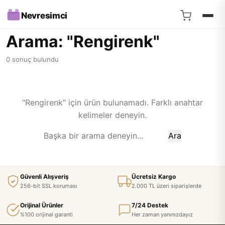
Nevresimci
Arama: "Rengirenk"
0 sonuç bulundu
"Rengirenk" için ürün bulunamadı. Farklı anahtar
kelimeler deneyin.
Ara
Güvenli Alışveriş
Ücretsiz Kargo
256-bit SSL koruması
2.000 TL üzeri siparişlerde
Orijinal Ürünler
7/24 Destek
%100 orijinal garanti
Her zaman yanınızdayız