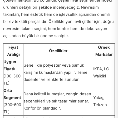
göstermektedir. Bu bölümde, çeşitli fiyat segmentlerindeki
ürünleri detaylı bir şekilde inceleyeceğiz. Nevresim
takımları, hem estetik hem de işlevsellik açısından önemli
bir ev tekstili parçasıdır. Özellikle yeni evli çiftler için, doğru
nevresim takımı seçimi, hem konfor hem de dekorasyon
açısından büyük bir öneme sahiptir.
Fiyat
Örnek
Özellikler
Aralığı
Markalar
Uygun
Genellikle polyester veya pamuk
Fiyatlı
IKEA, LC
karışımı kumaşlardan yapılır. Temel
(100-300
Waikiki
desenler ve renklerle sunulur.
TL)
Orta
Daha kaliteli kumaşlar, zengin desen
Segment
Yataş,
seçenekleri ve şık tasarımlar sunar.
(300-600
Tekzen
Konfor ön plandadır.
TL)