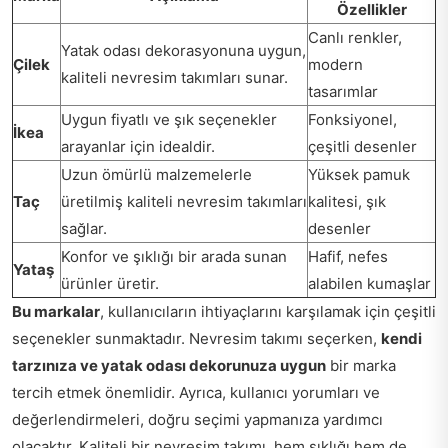
Özellikler
Canlı renkler,
Yatak odası dekorasyonuna uygun,
Çilek
modern
kaliteli nevresim takımları sunar.
tasarımlar
Uygun fiyatlı ve şık seçenekler
Fonksiyonel,
İkea
arayanlar için idealdir.
çeşitli desenler
Uzun ömürlü malzemelerle
Yüksek pamuk
Taç
üretilmiş kaliteli nevresim takımları
kalitesi, şık
sağlar.
desenler
Konfor ve şıklığı bir arada sunan
Hafif, nefes
Yataş
ürünler üretir.
alabilen kumaşlar
Bu markalar
, kullanıcıların ihtiyaçlarını karşılamak için çeşitli
seçenekler sunmaktadır. Nevresim takımı seçerken,
kendi
tarzınıza ve yatak odası dekorunuza uygun
bir marka
tercih etmek önemlidir. Ayrıca, kullanıcı yorumları ve
değerlendirmeleri, doğru seçimi yapmanıza yardımcı
olacaktır. Kaliteli bir nevresim takımı, hem şıklığı hem de