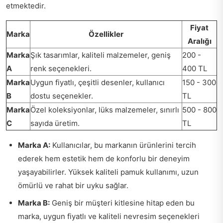
etmektedir.
Fiyat
Marka
Özellikler
Aralığı
Marka
Şık tasarımlar, kaliteli malzemeler, geniş
200 -
A
renk seçenekleri.
400 TL
Marka
Uygun fiyatlı, çeşitli desenler, kullanıcı
150 - 300
B
dostu seçenekler.
TL
Marka
Özel koleksiyonlar, lüks malzemeler, sınırlı
500 - 800
C
sayıda üretim.
TL
Marka A:
Kullanıcılar, bu markanın ürünlerini tercih
ederek hem estetik hem de konforlu bir deneyim
yaşayabilirler. Yüksek kaliteli pamuk kullanımı, uzun
ömürlü ve rahat bir uyku sağlar.
Marka B:
Geniş bir müşteri kitlesine hitap eden bu
marka, uygun fiyatlı ve kaliteli nevresim seçenekleri