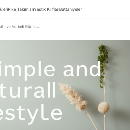
üleri
Pike Takımları
Yastık Kılıfları
Battaniyeler
fli ve Verimli Günle...