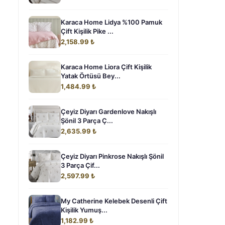
Karaca Home Lidya %100 Pamuk
Çift Kişilik Pike ...
2,158.99 ₺
Karaca Home Liora Çift Kişilik
Yatak Örtüsü Bey...
1,484.99 ₺
Çeyiz Diyarı Gardenlove Nakışlı
Şönil 3 Parça Ç...
2,635.99 ₺
Çeyiz Diyarı Pinkrose Nakışlı Şönil
3 Parça Çif...
2,597.99 ₺
My Catherine Kelebek Desenli Çift
Kişilik Yumuş...
1,182.99 ₺