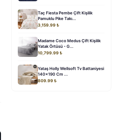
Taç Fiesta Pembe Çift Kişilik
Pamuklu Pike Takı...
3,159.99 ₺
Madame Coco Medus Çift Kişilik
Yatak Örtüsü - G...
10,799.99 ₺
Yataş Holly Wellsoft Tv Battaniyesi
140x190 Cm ...
809.99 ₺