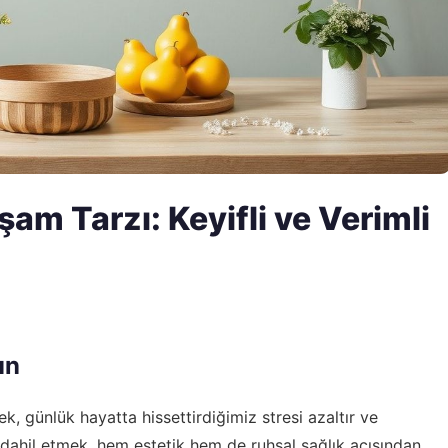
am Tarzı: Keyifli ve Verimli
un
ek, günlük hayatta hissettirdiğimiz stresi azaltır ve
 dahil etmek, hem estetik hem de ruhsal sağlık açısından