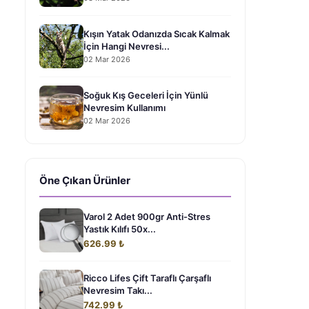
Kışın Yatak Odanızda Sıcak Kalmak
İçin Hangi Nevresi...
02 Mar 2026
Soğuk Kış Geceleri İçin Yünlü
Nevresim Kullanımı
02 Mar 2026
Öne Çıkan Ürünler
Varol 2 Adet 900gr Anti-Stres
Yastık Kılıfı 50x...
626.99 ₺
Ricco Lifes Çift Taraflı Çarşaflı
Nevresim Takı...
742.99 ₺