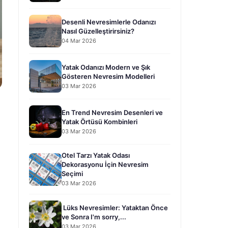
Desenli Nevresimlerle Odanızı
Nasıl Güzelleştirirsiniz?
04 Mar 2026
Yatak Odanızı Modern ve Şık
Gösteren Nevresim Modelleri
03 Mar 2026
En Trend Nevresim Desenleri ve
Yatak Örtüsü Kombinleri
03 Mar 2026
Otel Tarzı Yatak Odası
Dekorasyonu İçin Nevresim
Seçimi
03 Mar 2026
Lüks Nevresimler: Yataktan Önce
ve Sonra I'm sorry,...
03 Mar 2026