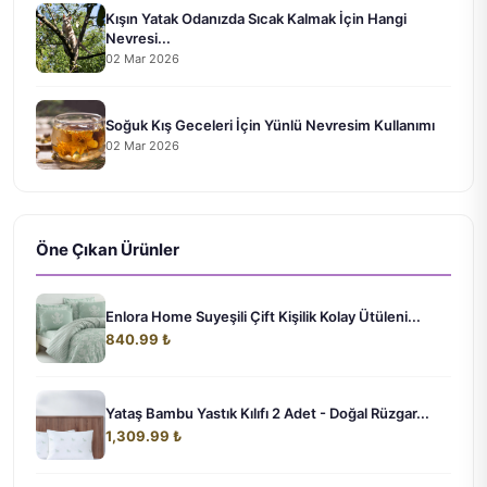
Kışın Yatak Odanızda Sıcak Kalmak İçin Hangi
Nevresi...
02 Mar 2026
Soğuk Kış Geceleri İçin Yünlü Nevresim Kullanımı
02 Mar 2026
Öne Çıkan Ürünler
Enlora Home Suyeşili Çift Kişilik Kolay Ütüleni...
840.99 ₺
Yataş Bambu Yastık Kılıfı 2 Adet - Doğal Rüzgar...
1,309.99 ₺