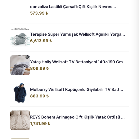
conzaliza Lastikli Çarşaflı Çift Kişilik Nevres...
573.99 ₺
Terapise Süper Yumuşak Wellsoft Ağırlıklı Yorga...
6,613.99 ₺
Yataş Holly Wellsoft TV Battaniyesi 140x190 Cm ...
809.99 ₺
Mulberry Wellsoft Kapüşonlu Giyilebilir TV Batt...
883.99 ₺
REYS Bohem Arlinageo Çift Kişilik Yatak Örtüsü ...
1,741.99 ₺