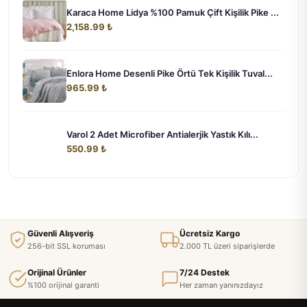
Karaca Home Lidya %100 Pamuk Çift Kişilik Pike ...
2,158.99 ₺
Enlora Home Desenli Pike Örtü Tek Kişilik Tuval...
965.99 ₺
Varol 2 Adet Microfiber Antialerjik Yastık Kılı...
550.99 ₺
Güvenli Alışveriş
Ücretsiz Kargo
256-bit SSL koruması
2.000 TL üzeri siparişlerde
Orijinal Ürünler
7/24 Destek
%100 orijinal garanti
Her zaman yanınızdayız