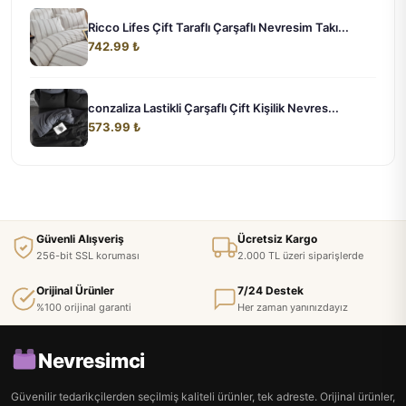
Ricco Lifes Çift Taraflı Çarşaflı Nevresim Takı...
742.99 ₺
conzaliza Lastikli Çarşaflı Çift Kişilik Nevres...
573.99 ₺
Güvenli Alışveriş
Ücretsiz Kargo
256-bit SSL koruması
2.000 TL üzeri siparişlerde
Orijinal Ürünler
7/24 Destek
%100 orijinal garanti
Her zaman yanınızdayız
Nevresimci
Güvenilir tedarikçilerden seçilmiş kaliteli ürünler, tek adreste. Orijinal ürünler,