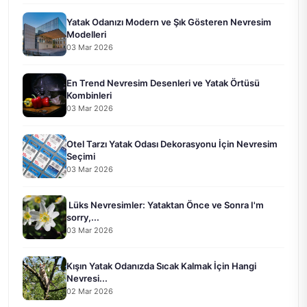
Yatak Odanızı Modern ve Şık Gösteren Nevresim
Modelleri
03 Mar 2026
En Trend Nevresim Desenleri ve Yatak Örtüsü
Kombinleri
03 Mar 2026
Otel Tarzı Yatak Odası Dekorasyonu İçin Nevresim
Seçimi
03 Mar 2026
Lüks Nevresimler: Yataktan Önce ve Sonra I'm
sorry,...
03 Mar 2026
Kışın Yatak Odanızda Sıcak Kalmak İçin Hangi
Nevresi...
02 Mar 2026