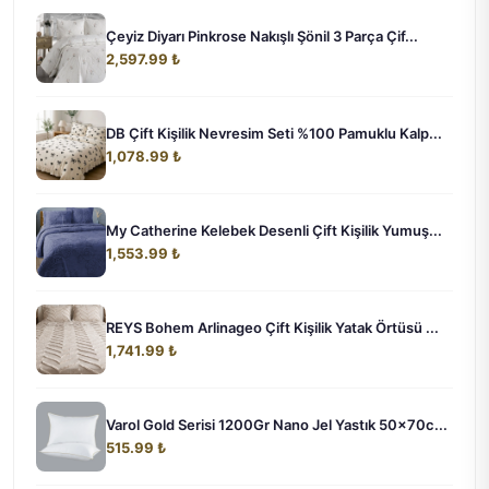
Çeyiz Diyarı Pinkrose Nakışlı Şönil 3 Parça Çif...
2,597.99 ₺
DB Çift Kişilik Nevresim Seti %100 Pamuklu Kalp...
1,078.99 ₺
My Catherine Kelebek Desenli Çift Kişilik Yumuş...
1,553.99 ₺
REYS Bohem Arlinageo Çift Kişilik Yatak Örtüsü ...
1,741.99 ₺
Varol Gold Serisi 1200Gr Nano Jel Yastık 50x70c...
515.99 ₺