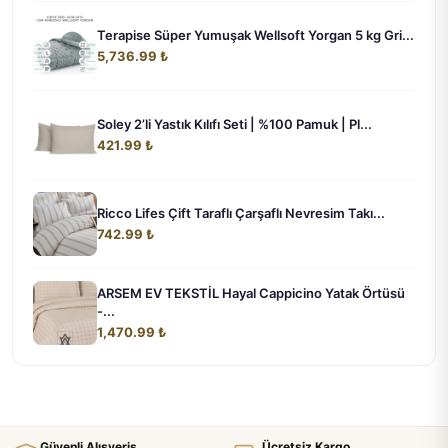
Terapise Süper Yumuşak Wellsoft Yorgan 5 kg Gri...
5,736.99 ₺
Soley 2’li Yastık Kılıfı Seti | %100 Pamuk | Pl...
421.99 ₺
Ricco Lifes Çift Taraflı Çarşaflı Nevresim Takı...
742.99 ₺
ARSEM EV TEKSTİL Hayal Cappicino Yatak Örtüsü
-...
1,470.99 ₺
Güvenli Alışveriş
Ücretsiz Kargo