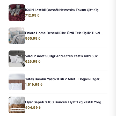
İQON Lastikli Çarşaflı Nevresim Takımı Çift Kiş...
712.99 ₺
Enlora Home Desenli Pike Örtü Tek Kişilik Tuval...
965.99 ₺
Varol 2 Adet 900gr Anti-Stres Yastık Kılıfı 50x...
626.99 ₺
Yataş Bambu Yastık Kılıfı 2 Adet - Doğal Rüzgar...
1,619.99 ₺
Elyaf Sepeti %100 Boncuk Elyaf 1 kg Yastık Yorg...
404.99 ₺