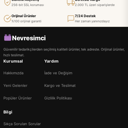
256-bit SSL koruması
2.000 TL üzeri siparişlerde
Orijinal Ürünler
7/24 Destek
%100 orijinal garanti
Her zaman yanınızdayız
Nevresimci
Güvenilir tedarikçilerden seçilmiş kaliteli ürünler, tek adreste. Orijinal ürünler,
hızlı teslimat.
Kurumsal
Yardım
Hakkımızda
İade ve Değişim
Yeni Gelenler
Kargo ve Teslimat
Popüler Ürünler
Gizlilik Politikası
Bilgi
Sıkça Sorulan Sorular