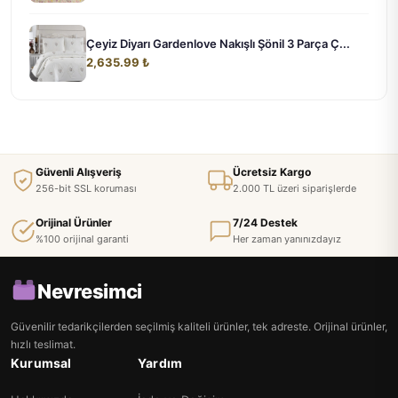
Çeyiz Diyarı Gardenlove Nakışlı Şönil 3 Parça Ç...
2,635.99 ₺
Güvenli Alışveriş
Ücretsiz Kargo
256-bit SSL koruması
2.000 TL üzeri siparişlerde
Orijinal Ürünler
7/24 Destek
%100 orijinal garanti
Her zaman yanınızdayız
Nevresimci
Güvenilir tedarikçilerden seçilmiş kaliteli ürünler, tek adreste. Orijinal ürünler,
hızlı teslimat.
Kurumsal
Yardım