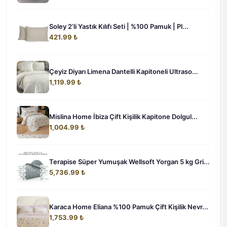
Soley 2’li Yastık Kılıfı Seti | %100 Pamuk | Pl...
421.99 ₺
Çeyiz Diyarı Limena Dantelli Kapitoneli Ultraso...
1,119.99 ₺
Mislina Home İbiza Çift Kişilik Kapitone Dolgul...
1,004.99 ₺
Terapise Süper Yumuşak Wellsoft Yorgan 5 kg Gri...
5,736.99 ₺
Karaca Home Eliana %100 Pamuk Çift Kişilik Nevr...
1,753.99 ₺