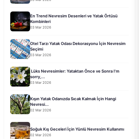
En Trend Nevresim Desenleri ve Yatak Örtüsü
Kombinleri
03 Mar 2026
Otel Tarzı Yatak Odası Dekorasyonu İçin Nevresim
Seçimi
03 Mar 2026
Lüks Nevresimler: Yataktan Önce ve Sonra I'm
sorry,...
03 Mar 2026
Kışın Yatak Odanızda Sıcak Kalmak İçin Hangi
Nevresi...
02 Mar 2026
Soğuk Kış Geceleri İçin Yünlü Nevresim Kullanımı
02 Mar 2026