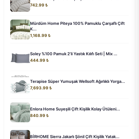
742.99 ₺
Mürdüm Home Piteya 100% Pamuklu Çarşaflı Çift
K...
1,168.99 ₺
Soley %100 Pamuk 2’li Yastık Kılıfı Seti | Mix ...
444.99 ₺
Terapise Süper Yumuşak Wellsoft Ağırlıklı Yorga...
7,693.99 ₺
Enlora Home Suyeşili Çift Kişilik Kolay Ütüleni...
840.99 ₺
BİRHOME Sierra Jakarlı Şönil Çift Kişilik Yatak...