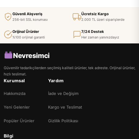
Güvenli Alışveriş
Ücretsiz Kargo
256-bit SSL koruması
2.000 TL üzeri siparişlerde
Orijinal Ürünler
7/24 Destek
%100 orijinal garanti
Her zaman yanınızdayız
Nevresimci
Güvenilir tedarikçilerden seçilmiş kaliteli ürünler, tek adreste. Orijinal ürünler,
hızlı teslimat.
Kurumsal
Yardım
Hakkımızda
İade ve Değişim
Yeni Gelenler
Kargo ve Teslimat
Popüler Ürünler
Gizlilik Politikası
Bilgi