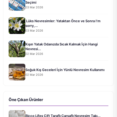
Seçimi
03 Mar 2026
Lüks Nevresimler: Yataktan Önce ve Sonra I'm
sorry,...
03 Mar 2026
Kışın Yatak Odanızda Sıcak Kalmak İçin Hangi
Nevresi...
02 Mar 2026
Soğuk Kış Geceleri İçin Yünlü Nevresim Kullanımı
02 Mar 2026
Öne Çıkan Ürünler
Ricco Lifes Çift Taraflı Çarşaflı Nevresim Takı...