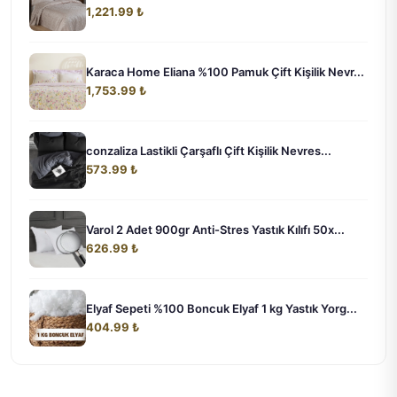
1,221.99 ₺
Karaca Home Eliana %100 Pamuk Çift Kişilik Nevr...
1,753.99 ₺
conzaliza Lastikli Çarşaflı Çift Kişilik Nevres...
573.99 ₺
Varol 2 Adet 900gr Anti-Stres Yastık Kılıfı 50x...
626.99 ₺
Elyaf Sepeti %100 Boncuk Elyaf 1 kg Yastık Yorg...
404.99 ₺