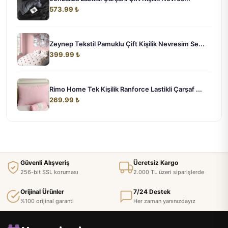
573.99 ₺
Zeynep Tekstil Pamuklu Çift Kişilik Nevresim Se...
399.99 ₺
Rimo Home Tek Kişilik Ranforce Lastikli Çarşaf ...
269.99 ₺
Güvenli Alışveriş
Ücretsiz Kargo
256-bit SSL koruması
2.000 TL üzeri siparişlerde
Orijinal Ürünler
7/24 Destek
%100 orijinal garanti
Her zaman yanınızdayız