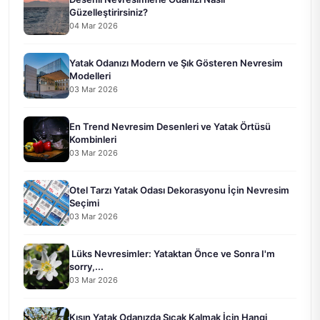
Güzelleştirirsiniz?
04 Mar 2026
Yatak Odanızı Modern ve Şık Gösteren Nevresim
Modelleri
03 Mar 2026
En Trend Nevresim Desenleri ve Yatak Örtüsü
Kombinleri
03 Mar 2026
Otel Tarzı Yatak Odası Dekorasyonu İçin Nevresim
Seçimi
03 Mar 2026
Lüks Nevresimler: Yataktan Önce ve Sonra I'm
sorry,...
03 Mar 2026
Kışın Yatak Odanızda Sıcak Kalmak İçin Hangi