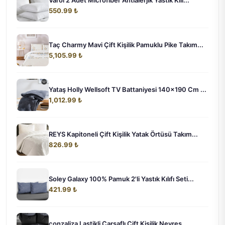
Varol 2 Adet Microfiber Antialerjik Yastık Kılı...
550.99 ₺
Taç Charmy Mavi Çift Kişilik Pamuklu Pike Takım...
5,105.99 ₺
Yataş Holly Wellsoft TV Battaniyesi 140x190 Cm ...
1,012.99 ₺
REYS Kapitoneli Çift Kişilik Yatak Örtüsü Takım...
826.99 ₺
Soley Galaxy 100% Pamuk 2'li Yastık Kılıfı Seti...
421.99 ₺
conzaliza Lastikli Çarşaflı Çift Kişilik Nevres...