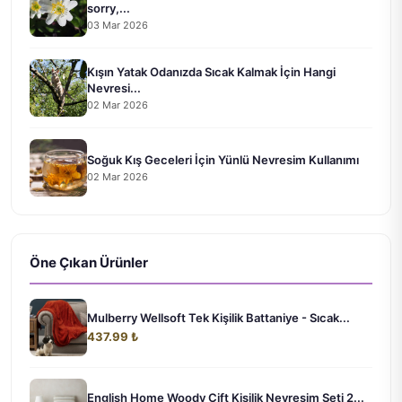
sorry,...
03 Mar 2026
Kışın Yatak Odanızda Sıcak Kalmak İçin Hangi
Nevresi...
02 Mar 2026
Soğuk Kış Geceleri İçin Yünlü Nevresim Kullanımı
02 Mar 2026
Öne Çıkan Ürünler
Mulberry Wellsoft Tek Kişilik Battaniye - Sıcak...
437.99 ₺
English Home Woody Çift Kişilik Nevresim Seti 2...