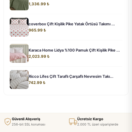
1,336.99 ₺
coverbox Çift Kişilik Pike Yatak Örtüsü Takımı ...
965.99 ₺
Karaca Home Lidya %100 Pamuk Çift Kişilik Pike ...
2,023.99 ₺
Ricco Lifes Çift Taraflı Çarşaflı Nevresim Takı...
742.99 ₺
Güvenli Alışveriş
Ücretsiz Kargo
256-bit SSL koruması
2.000 TL üzeri siparişlerde