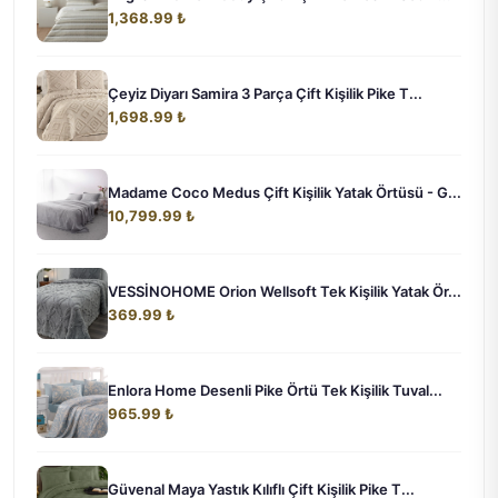
1,368.99 ₺
Çeyiz Diyarı Samira 3 Parça Çift Kişilik Pike T...
1,698.99 ₺
Madame Coco Medus Çift Kişilik Yatak Örtüsü - G...
10,799.99 ₺
VESSİNOHOME Orion Wellsoft Tek Kişilik Yatak Ör...
369.99 ₺
Enlora Home Desenli Pike Örtü Tek Kişilik Tuval...
965.99 ₺
Güvenal Maya Yastık Kılıflı Çift Kişilik Pike T...