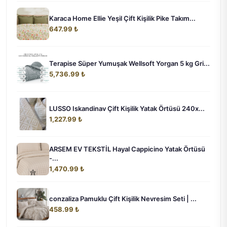
Karaca Home Ellie Yeşil Çift Kişilik Pike Takım...
647.99 ₺
Terapise Süper Yumuşak Wellsoft Yorgan 5 kg Gri...
5,736.99 ₺
LUSSO Iskandinav Çift Kişilik Yatak Örtüsü 240x...
1,227.99 ₺
ARSEM EV TEKSTİL Hayal Cappicino Yatak Örtüsü
-...
1,470.99 ₺
conzaliza Pamuklu Çift Kişilik Nevresim Seti | ...
458.99 ₺