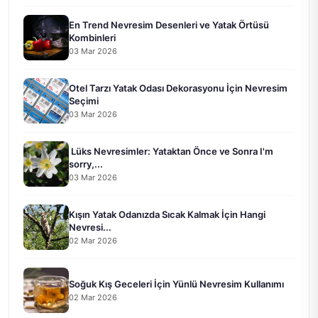
En Trend Nevresim Desenleri ve Yatak Örtüsü
Kombinleri
03 Mar 2026
Otel Tarzı Yatak Odası Dekorasyonu İçin Nevresim
Seçimi
03 Mar 2026
Lüks Nevresimler: Yataktan Önce ve Sonra I'm
sorry,...
03 Mar 2026
Kışın Yatak Odanızda Sıcak Kalmak İçin Hangi
Nevresi...
02 Mar 2026
Soğuk Kış Geceleri İçin Yünlü Nevresim Kullanımı
02 Mar 2026