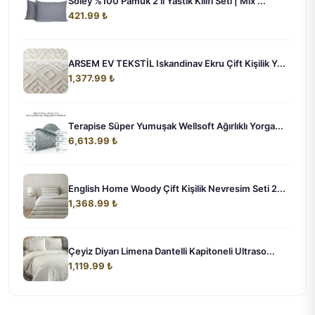
Soley %100 Pamuk 2’li Yastık Kılıfı Seti | Mix ...
421.99 ₺
ARSEM EV TEKSTİL Iskandinav Ekru Çift Kişilik Y...
1,377.99 ₺
Terapise Süper Yumuşak Wellsoft Ağırlıklı Yorga...
6,613.99 ₺
English Home Woody Çift Kişilik Nevresim Seti 2...
1,368.99 ₺
Çeyiz Diyarı Limena Dantelli Kapitoneli Ultraso...
1,119.99 ₺