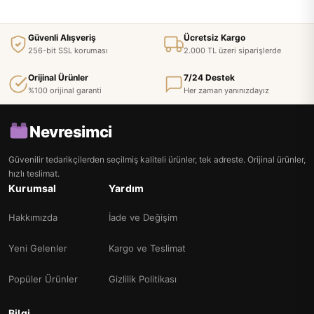
Güvenli Alışveriş
Ücretsiz Kargo
256-bit SSL koruması
2.000 TL üzeri siparişlerde
Orijinal Ürünler
7/24 Destek
%100 orijinal garanti
Her zaman yanınızdayız
Nevresimci
Güvenilir tedarikçilerden seçilmiş kaliteli ürünler, tek adreste. Orijinal ürünler,
hızlı teslimat.
Kurumsal
Yardım
Hakkımızda
İade ve Değişim
Yeni Gelenler
Kargo ve Teslimat
Popüler Ürünler
Gizlilik Politikası
Bilgi