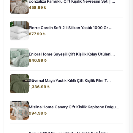
conzaliza Pamuklu Çift Kişilik Nevresim Seti | ...
458.99 ₺
Pierre Cardin Soft 2'li Silikon Yastık 1000 Gr ...
877.99 ₺
Enlora Home Suyeşili Çift Kişilik Kolay Ütüleni...
840.99 ₺
Güvenal Maya Yastık Kılıflı Çift Kişilik Pike T...
1,336.99 ₺
Mislina Home Canary Çift Kişilik Kapitone Dolgu...
994.99 ₺