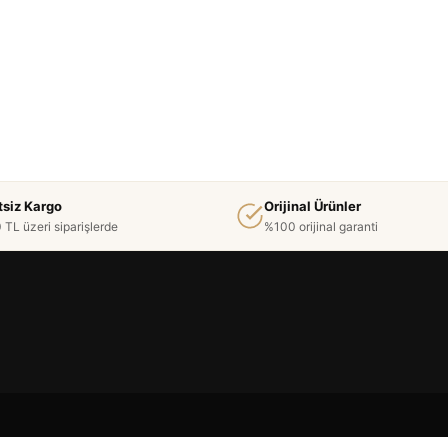
tsiz Kargo
Orijinal Ürünler
 TL üzeri siparişlerde
%100 orijinal garanti