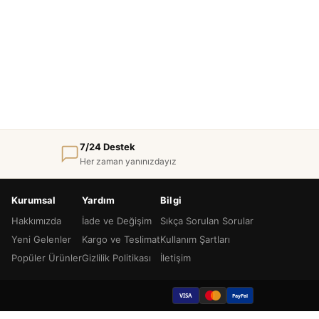
7/24 Destek
Her zaman yanınızdayız
Kurumsal
Yardım
Bilgi
Hakkımızda
İade ve Değişim
Sıkça Sorulan Sorular
Yeni Gelenler
Kargo ve Teslimat
Kullanım Şartları
Popüler Ürünler
Gizlilik Politikası
İletişim
VISA
PayPal