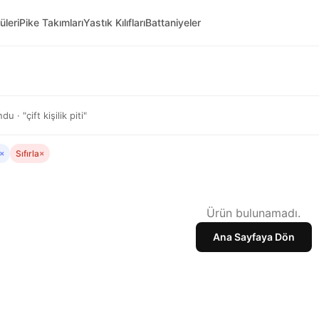
üleri
Pike Takımları
Yastık Kılıfları
Battaniyeler
 · "çift kişilik piti"
×
Sıfırla
×
Ürün bulunamadı.
Ana Sayfaya Dön