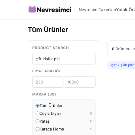
Nevresimci
Nevresim Takımları
Yatak Ört
Tüm Ürünler
PRODUCT.SEARCH
0
ürün bulundu
"çift kişilik piti"
FIYAT ARALIĞI
MARKA (30)
Tüm Ürünler
Çeyiz Diyarı
6
Yataş
6
Karaca Home
5