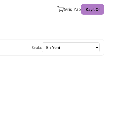
Giriş Yap
Kayıt Ol
Sırala: