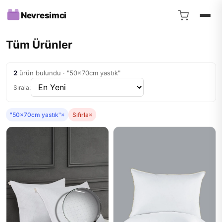
Nevresimci
Tüm Ürünler
2
ürün bulundu · "50x70cm yastık"
Sırala:
"50x70cm yastık"
×
Sıfırla
×