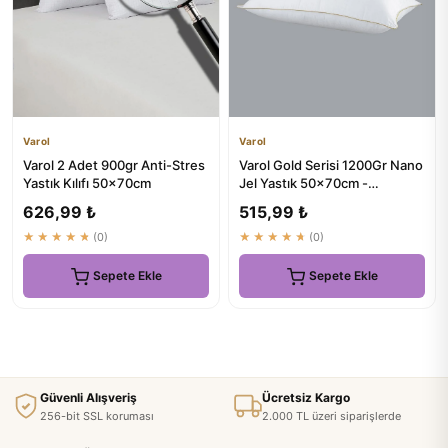
Varol
Varol
Varol 2 Adet 900gr Anti-Stres
Varol Gold Serisi 1200Gr Nano
Yastık Kılıfı 50x70cm
Jel Yastık 50x70cm -
Uykunuzu Güçlendirin
626,99 ₺
515,99 ₺
★★★★★
(0)
★★★★★
(0)
Sepete Ekle
Sepete Ekle
Güvenli Alışveriş
Ücretsiz Kargo
256-bit SSL koruması
2.000 TL üzeri siparişlerde