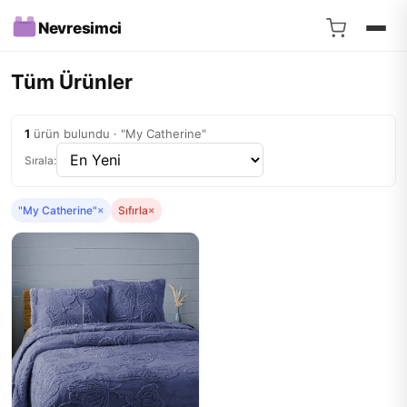
Nevresimci
Tüm Ürünler
1
ürün bulundu · "My Catherine"
Sırala:
"My Catherine"
×
Sıfırla
×