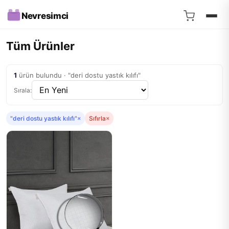
Nevresimci
Tüm Ürünler
1
ürün bulundu · "deri dostu yastık kılıfı"
Sırala:
"deri dostu yastık kılıfı"
×
Sıfırla
×