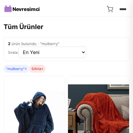
Nevresimci
Tüm Ürünler
2
ürün bulundu · "mulberry"
Sırala:
"mulberry"
×
Sıfırla
×