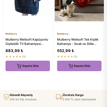
Mulberry
Mulberry
Mulberry Wellsoft Kapüşonlu
Mulberry Wellsoft Tek Kişilik
Giyilebilir TV Battaniyesi
Battaniye - Sıcak ve Stille
Unisex Over Size
Kiremit Renkli Tv D...
883,99 ₺
552,99 ₺
★★★★★
(0)
★★★★★
(0)
Sepete Ekle
Sepete Ekle
Güvenli Alışveriş
Ücretsiz Kargo
256-bit SSL koruması
2.000 TL üzeri siparişlerde