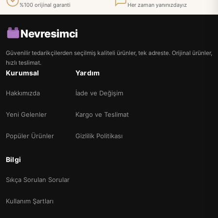
%100 orijinal garanti
Her zaman yanınızdayız
Nevresimci
Güvenilir tedarikçilerden seçilmiş kaliteli ürünler, tek adreste. Orijinal ürünler,
hızlı teslimat.
Kurumsal
Yardım
Hakkımızda
İade ve Değişim
Yeni Gelenler
Kargo ve Teslimat
Popüler Ürünler
Gizlilik Politikası
Bilgi
Sıkça Sorulan Sorular
Kullanım Şartları