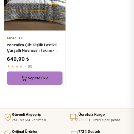
conzaliza
conzaliza Çift Kişilik Lastikli
Çarşaflı Nevresim Takımı -
Rüya Gibi Uykular ...
649,99 ₺
★★★★★
(0)
Sepete Ekle
Güvenli Alışveriş
Ücretsiz Kargo
256-bit SSL koruması
2.000 TL üzeri siparişlerde
Orijinal Ürünler
7/24 Destek