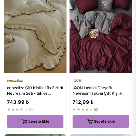
conzaliza
İQON
conzaliza Çift Kişilik Lüx Fırfırlı
İQON Lastikli Çarşaflı
Nevresim Seti - Şık ve
Nevresim Takımı Çift Kişilik
Konforlu Uykunuz İçin
Bordo-gri | Kaliteli Yata...
743,99 ₺
712,99 ₺
★★★★★
(0)
★★★★★
(0)
Sepete Ekle
Sepete Ekle