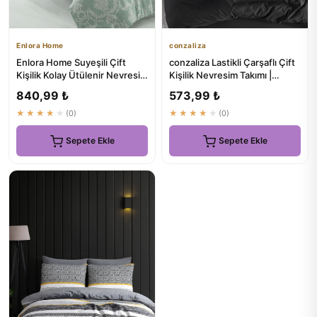
Enlora Home
conzaliza
Enlora Home Suyeşili Çift
conzaliza Lastikli Çarşaflı Çift
Kişilik Kolay Ütülenir Nevresim
Kişilik Nevresim Takımı |
Takımı Pure
Antrasit Siyah | P...
840,99 ₺
573,99 ₺
★★★★★
(0)
★★★★★
(0)
Sepete Ekle
Sepete Ekle