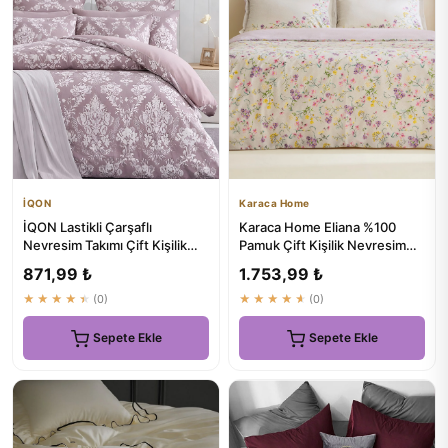
İQON
Karaca Home
İQON Lastikli Çarşaflı
Karaca Home Eliana %100
Nevresim Takımı Çift Kişilik
Pamuk Çift Kişilik Nevresim
ROYAL GÜLKURUSU
Takımı Lila
871,99 ₺
1.753,99 ₺
★★★★★
(0)
★★★★★
(0)
Sepete Ekle
Sepete Ekle