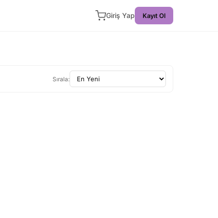
Giriş Yap
Kayıt Ol
Sırala: