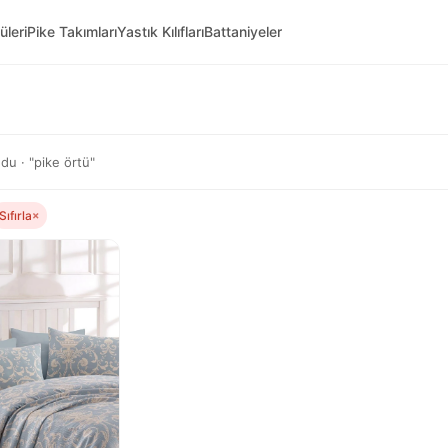
üleri
Pike Takımları
Yastık Kılıfları
Battaniyeler
u · "pike örtü"
Sıfırla
×