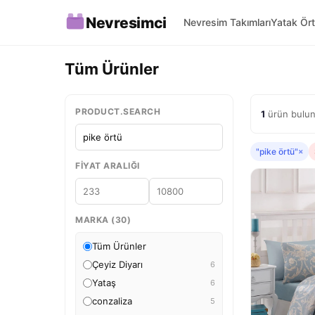
Nevresimci
Nevresim Takımları
Yatak Ört
Tüm Ürünler
PRODUCT.SEARCH
1
ürün bulund
"pike örtü"
×
FIYAT ARALIĞI
MARKA (30)
Tüm Ürünler
Çeyiz Diyarı
6
Yataş
6
conzaliza
5