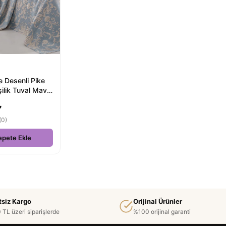
 Desenli Pike
ilik Tuval Mavi
a Gibi Uykul...
₺
(0)
epete Ekle
tsiz Kargo
Orijinal Ürünler
 TL üzeri siparişlerde
%100 orijinal garanti