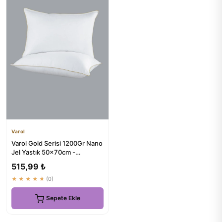
Varol
Varol Gold Serisi 1200Gr Nano
Jel Yastık 50x70cm -
Uykunuzu Güçlendirin
515,99 ₺
★★★★★
(0)
Sepete Ekle