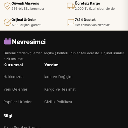
Güvenli Alışveriş
Ücretsiz Kargo
256-bit SSL koruması
2.000 TL üzeri siparişlerde
Orijinal Ürünler
7/24 Destek
%100 orijinal garanti
Her zaman yanınızdayız
Nevresimci
Güvenilir tedarikçilerden seçilmiş kaliteli ürünler, tek adreste. Orijinal ürünler,
hızlı teslimat.
Kurumsal
Yardım
Hakkımızda
İade ve Değişim
Yeni Gelenler
Kargo ve Teslimat
Popüler Ürünler
Gizlilik Politikası
Bilgi
Sıkça Sorulan Sorular