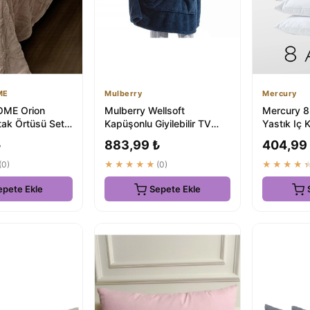
ME
Mulberry
Mercury
ME Orion
Mulberry Wellsoft
Mercury 8
tak Örtüsü Seti
Kapüşonlu Giyilebilir TV
Yastık Iç 
aniye - %100
Battaniyesi Unisex Over
Fermuarlı 
₺
883,99 ₺
404,99
Size
(0)
★★★★★
(0)
★★★★
epete Ekle
Sepete Ekle