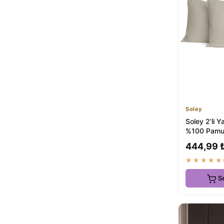
Zeynep Tekstil
XVA
1
Menderes Home
1
üntaş
1
LUSSO
1
evdehome
1
diabella
1
Güvenal
1
Pierre Cardin
1
Soley
coverbox
1
Soley 2’li Ya
%100 Pamuk 
Match
444,99 
★★★★★
S