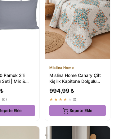
Mislina Home
0 Pamuk 2’li
Mislina Home Canary Çift
fı Seti | Mix &
Kişilik Kapitone Dolgulu
ain
Pike 4 Mevsim Baklava
 ₺
994,99 ₺
Dsn |...
★
(0)
★★★★★
(0)
Sepete Ekle
Sepete Ekle