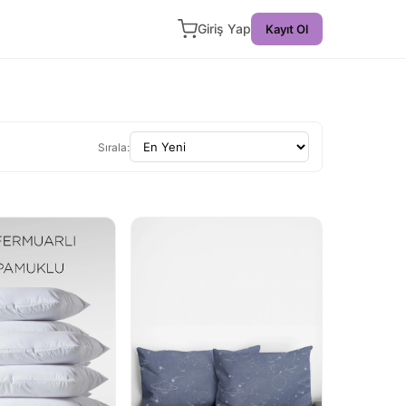
Giriş Yap
Kayıt Ol
Sırala: