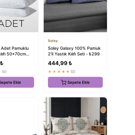
Soley
 Adet Pamuklu
Soley Galaxy 100% Pamuk
Kılıfı 50x70cm
2'li Yastık Kılıfı Seti - ₺299
Seti
 ₺
444,99 ₺
★
(0)
★★★★★
(0)
Sepete Ekle
Sepete Ekle