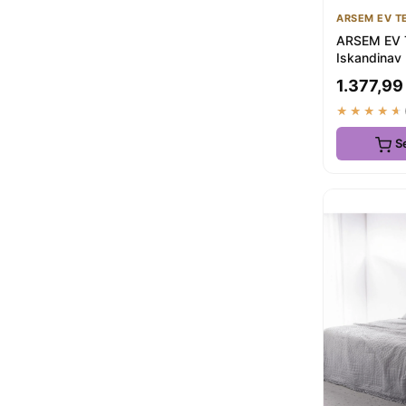
ARSEM EV T
ARSEM EV 
Iskandinav E
Yatak Ört
1.377,99
+ 2 Yastık
★★★★★
S