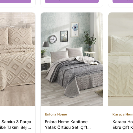
Enlora Home
Karaca Ho
ı Samira 3 Parça
Enlora Home Kapitone
Karaca Ho
Pike Takımı Bej -
Yatak Örtüsü Seti Çift
Ekru Çift K
in Gücü
Kişilik Creative Gri - ₺724.9
Örtüsü | 