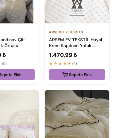
ARSEM EV TEKSTİL
andinav Çift
ARSEM EV TEKSTİL Hayal
tak Örtüsü
Krem Kapitone Yatak
m + 2 Yastık
Örtüsü Çift Kişilik Nakışlı
9 ₺
1.470,99 ₺
Üretic...
★
(0)
★★★★★
(0)
Sepete Ekle
Sepete Ekle