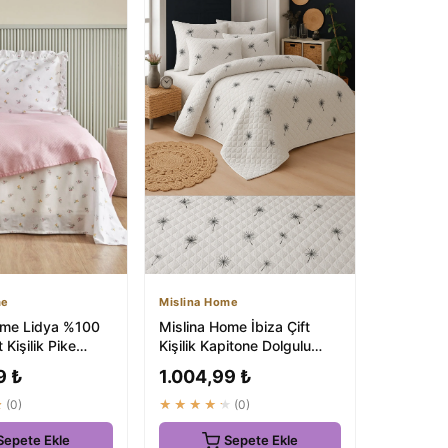
me
Mislina Home
ome Lidya %100
Mislina Home İbiza Çift
 Kişilik Pike
Kişilik Kapitone Dolgulu
dra - ₺1600
Pike 4 Mevsim Baklava
9 ₺
1.004,99 ₺
Dsn |Y...
★
(0)
★★★★★
(0)
Sepete Ekle
Sepete Ekle