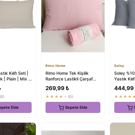
Rimo Home
Soley
stık Kılıfı Seti |
Rimo Home Tek Kişilik
Soley %10
| Plain | Mix &
Ranforce Lastikli Çarşaf
Yastık Kılı
Seti 100x200 + 1 Yastık
Match | Pl
₺
269,99 ₺
444,99
Kılıfı...
(0)
★★★★★
(0)
★★★★
epete Ekle
Sepete Ekle