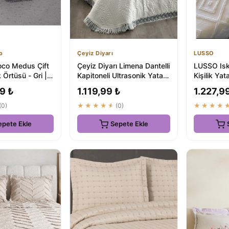
o
Çeyiz Diyarı
LUSSO
co Medus Çift
Çeyiz Diyarı Limena Dantelli
LUSSO Isk
k Örtüsü - Gri |
Kapitoneli Ultrasonik Yatak
Kişilik Ya
lite | ₺7999.99
Örtüsü Krem
240x250 C
9 ₺
1.119,99 ₺
1.227,9
Ekru
(0)
★★★★★
(0)
★★★★
epete Ekle
Sepete Ekle