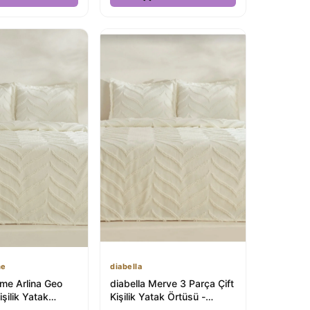
me
diabella
me Arlina Geo
diabella Merve 3 Parça Çift
işilik Yatak
Kişilik Yatak Örtüsü -
Rüya Gibi Uykuya
Premium Kalite ve Konfor