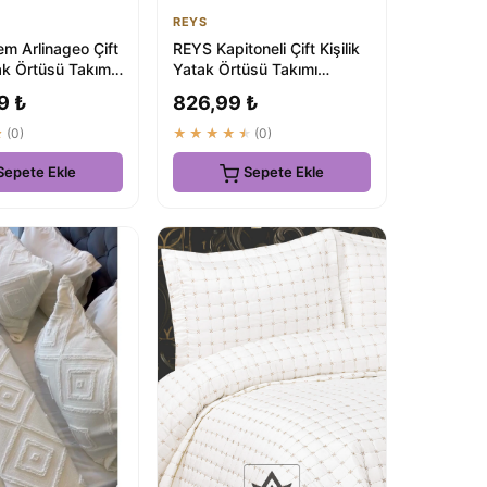
REYS
m Arlinageo Çift
REYS Kapitoneli Çift Kişilik
tak Örtüsü Takımı
Yatak Örtüsü Takımı
- EKRU -
230x250 50x70 2 Adet
9 ₺
826,99 ₺
Yastık ...
★
(0)
★★★★★
(0)
Sepete Ekle
Sepete Ekle