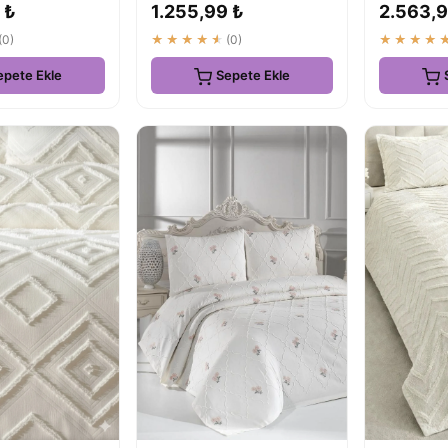
 ₺
1.255,99 ₺
2.563,9
Davet
(0)
★★★★★
(0)
★★★★
epete Ekle
Sepete Ekle