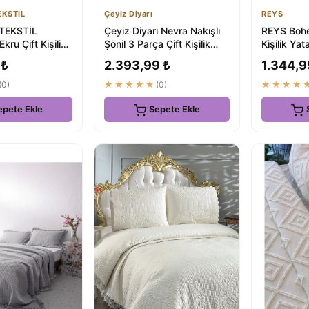
EKSTİL
Çeyiz Diyarı
REYS
TEKSTİL
Çeyiz Diyarı Nevra Nakışlı
REYS Bohe
kru Çift Kişilik
Şönil 3 Parça Çift Kişilik
Kişilik Ya
üsü 240x250 Cm
Yatak Örtüsü
240x250 
 ₺
2.393,99 ₺
1.344,9
(0)
★★★★★
(0)
★★★★
epete Ekle
Sepete Ekle