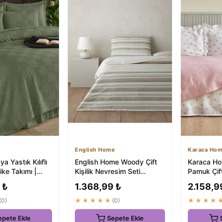
English Home
Karaca Ho
 Yastık Kılıflı
English Home Woody Çift
Karaca H
Pike Takımı |
Kişilik Nevresim Seti
Pamuk Çift
sü
200x220 cm Bej-
Takımı Pu
 ₺
1.368,99 ₺
2.158,9
Kahverengi
(0)
★★★★★
(0)
★★★★
epete Ekle
Sepete Ekle