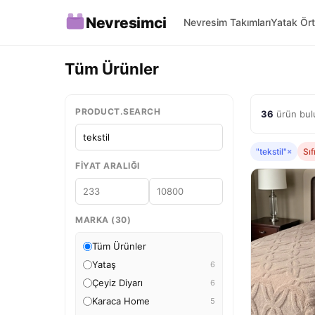
Nevresimci
Nevresim Takımları
Yatak Ört
Tüm Ürünler
PRODUCT.SEARCH
36
ürün bulu
"tekstil"
×
Sıf
FIYAT ARALIĞI
MARKA (30)
Tüm Ürünler
Yataş
6
Çeyiz Diyarı
6
Karaca Home
5