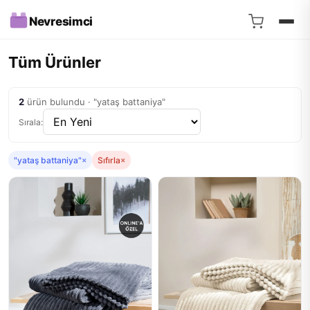
Nevresimci
Tüm Ürünler
2
ürün bulundu · "yataş battaniya"
Sırala:
"yataş battaniya"
×
Sıfırla
×