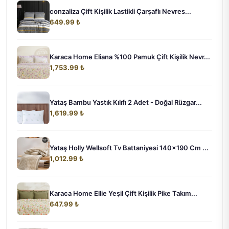
conzaliza Çift Kişilik Lastikli Çarşaflı Nevres...
649.99 ₺
Karaca Home Eliana %100 Pamuk Çift Kişilik Nevr...
1,753.99 ₺
Yataş Bambu Yastık Kılıfı 2 Adet - Doğal Rüzgar...
1,619.99 ₺
Yataş Holly Wellsoft Tv Battaniyesi 140x190 Cm ...
1,012.99 ₺
Karaca Home Ellie Yeşil Çift Kişilik Pike Takım...
647.99 ₺