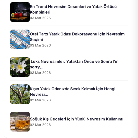
En Trend Nevresim Desenleri ve Yatak Örtüsü
Kombinleri
03 Mar 2026
Otel Tarzı Yatak Odası Dekorasyonu İçin Nevresim
Seçimi
03 Mar 2026
Lüks Nevresimler: Yataktan Önce ve Sonra I'm
sorry,...
03 Mar 2026
Kışın Yatak Odanızda Sıcak Kalmak İçin Hangi
Nevresi...
02 Mar 2026
Soğuk Kış Geceleri İçin Yünlü Nevresim Kullanımı
02 Mar 2026