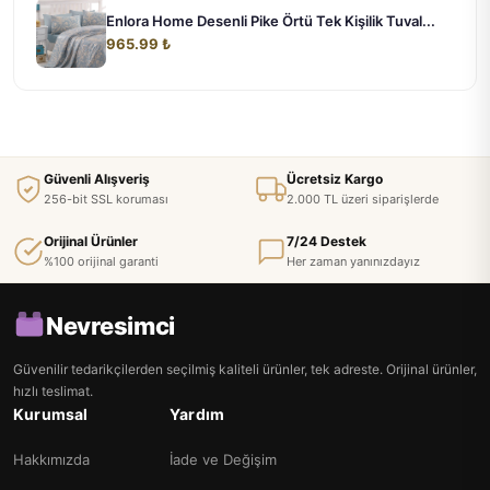
Enlora Home Desenli Pike Örtü Tek Kişilik Tuval...
965.99 ₺
Güvenli Alışveriş
Ücretsiz Kargo
256-bit SSL koruması
2.000 TL üzeri siparişlerde
Orijinal Ürünler
7/24 Destek
%100 orijinal garanti
Her zaman yanınızdayız
Nevresimci
Güvenilir tedarikçilerden seçilmiş kaliteli ürünler, tek adreste. Orijinal ürünler,
hızlı teslimat.
Kurumsal
Yardım
Hakkımızda
İade ve Değişim