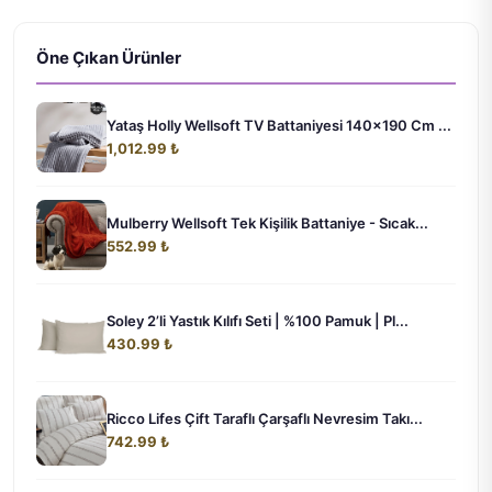
Öne Çıkan Ürünler
Yataş Holly Wellsoft TV Battaniyesi 140x190 Cm ...
1,012.99 ₺
Mulberry Wellsoft Tek Kişilik Battaniye - Sıcak...
552.99 ₺
Soley 2’li Yastık Kılıfı Seti | %100 Pamuk | Pl...
430.99 ₺
Ricco Lifes Çift Taraflı Çarşaflı Nevresim Takı...
742.99 ₺