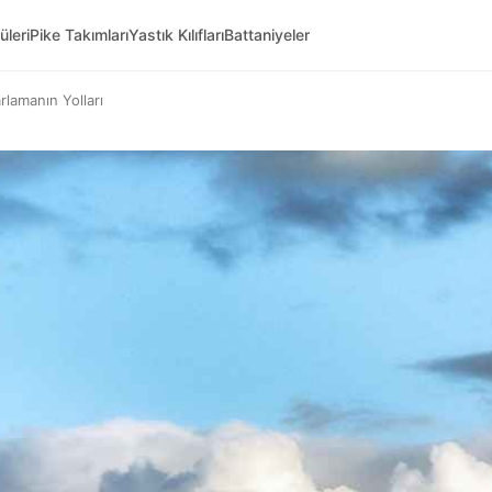
üleri
Pike Takımları
Yastık Kılıfları
Battaniyeler
lamanın Yolları