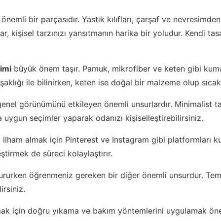
nemli bir parçasıdır. Yastık kılıfları, çarşaf ve nevresimde
r, kişisel tarzınızı yansıtmanın harika bir yoludur. Kendi t
imi
büyük önem taşır. Pamuk, mikrofiber ve keten gibi kumaş
şaklığı ile bilinirken, keten ise doğal bir malzeme olup sıcak
enel görünümünü etkileyen önemli unsurlardır. Minimalist ta
 uygun seçimler yaparak odanızı kişiselleştirebilirsiniz.
ilham almak için Pinterest ve Instagram gibi platformları kul
eştirmek de süreci kolaylaştırır.
tururken öğrenmeniz gereken bir diğer önemli unsurdur. Temel 
irsiniz.
ak için doğru yıkama ve bakım yöntemlerini uygulamak önem