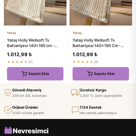
Yataş
Yataş
Yataş Holly Wellsoft Tv
Yataş Holly Wellsoft Tv
Battaniyesi 140x190 cm -
Battaniyesi 140x190 Cm -
Şampanya - Doğal Konfor
Ekru | 529.9 TL
1.012,99 ₺
1.012,99 ₺
★★★★★
(0)
★★★★★
(0)
Sepete Ekle
Sepete Ekle
Güvenli Alışveriş
Ücretsiz Kargo
256-bit SSL koruması
2.000 TL üzeri siparişlerde
Orijinal Ürünler
7/24 Destek
%100 orijinal garanti
Her zaman yanınızdayız
Nevresimci