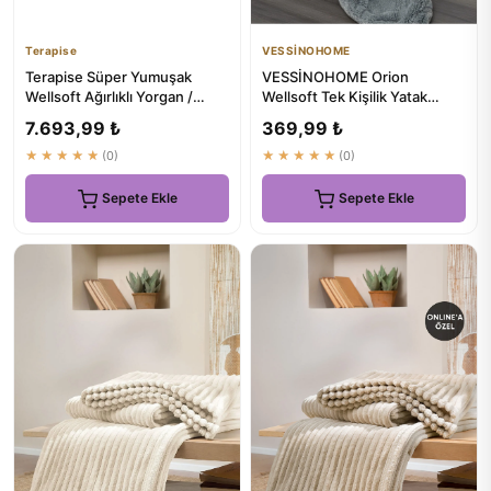
Terapise
VESSİNOHOME
Terapise Süper Yumuşak
VESSİNOHOME Orion
Wellsoft Ağırlıklı Yorgan /
Wellsoft Tek Kişilik Yatak
Battaniye, 10 kg, Gri, Çif...
Örtüsü Seti - Lüks Battaniye
7.693,99 ₺
369,99 ₺
★★★★★
(0)
★★★★★
(0)
Sepete Ekle
Sepete Ekle