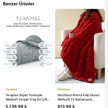
Benzer Ürünler
Terapise
Noctiluca
Terapise Süper Yumuşak
Noctiluca Amora Kalp Desen
Wellsoft Yorgan 5 kg Gri Çift
Wellsoft TV Battaniyesi
Taraflı Tek Kişilik 60kg...
120x180 • Yumuşak Sıcak
5.736,99 ₺
813,99 ₺
Tu...