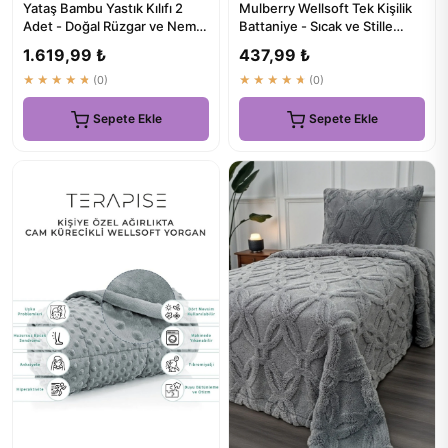
Yataş Bambu Yastık Kılıfı 2
Mulberry Wellsoft Tek Kişilik
Adet - Doğal Rüzgar ve Nem
Battaniye - Sıcak ve Stille
Dengesinde Uyku
Kiremit Renkli Tv D...
1.619,99 ₺
437,99 ₺
★★★★★
(0)
★★★★★
(0)
Sepete Ekle
Sepete Ekle