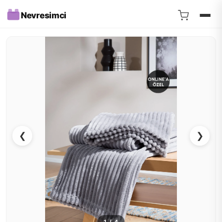
Nevresimci
❮
❯