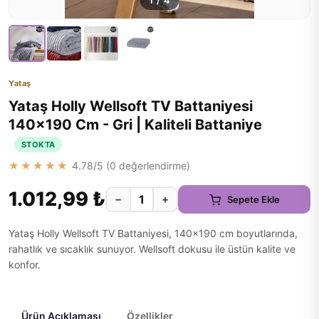
1
/
4
Yataş
Yataş Holly Wellsoft TV Battaniyesi
140x190 Cm - Gri | Kaliteli Battaniye
STOKTA
★★★★★
4.78
/5 (
0
değerlendirme)
1.012,99 ₺
−
+
Sepete Ekle
Yataş Holly Wellsoft TV Battaniyesi, 140x190 cm boyutlarında,
rahatlık ve sıcaklık sunuyor. Wellsoft dokusu ile üstün kalite ve
konfor.
Ürün Açıklaması
Özellikler