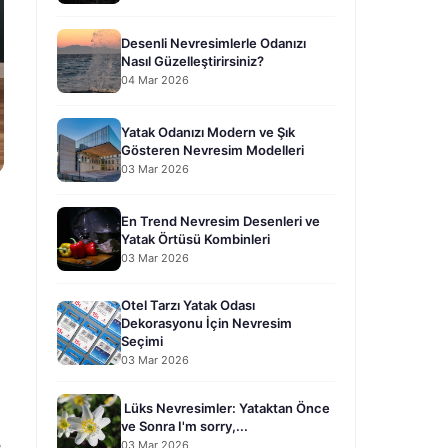
Desenli Nevresimlerle Odanızı
Nasıl Güzelleştirirsiniz?
04 Mar 2026
Yatak Odanızı Modern ve Şık
Gösteren Nevresim Modelleri
03 Mar 2026
En Trend Nevresim Desenleri ve
Yatak Örtüsü Kombinleri
03 Mar 2026
Otel Tarzı Yatak Odası
Dekorasyonu İçin Nevresim
Seçimi
03 Mar 2026
Lüks Nevresimler: Yataktan Önce
ve Sonra I'm sorry,...
e
03 Mar 2026