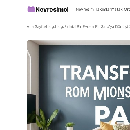
Nevresimci
Nevresim Takımları
Yatak Ört
Ana Sayfa
›
blog.blog
›
Evinizi Bir Evden Bir Şato'ya Dönüşt