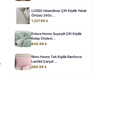
LUSSO Iskandinav Çift Kişilik Yatak
Örtüsü 240x...
1,227.99 ₺
Enlora Home Suyeşili Çift Kişilik
Kolay Ütüleni...
840.99 ₺
Rimo Home Tek Kişilik Ranforce
Lastikli Çarşaf ...
r
269.99 ₺