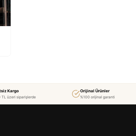
tsiz Kargo
Orijinal Ürünler
 TL üzeri siparişlerde
%100 orijinal garanti