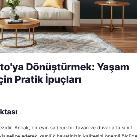
 Şato'ya Dönüştürmek: Yaşam
in Pratik İpuçları
ktası
zidir. Ancak, bir evin sadece bir tavan ve duvarlarla sınırlı
işiselize ederek, günlük hayatinizin kalitesini önemli ölçüd