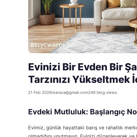
Evinizi Bir Evden Bir
Tarzınızı Yükseltmek İç
21 Feb 2026
rkaraca@gmail.com
249 blog.views
Evdeki Mutluluk: Başlangıç No
Evimiz, günlük hayattaki barış ve rahatlık merke
olmadığını unutmayın. Evinizi düzenleyerek ve k