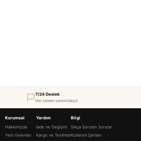
7/24 Destek
Her zaman yanınızdayız
Kurumsal
Yardım
Bilgi
Hakkımızda
İade ve Değişim
Sıkça Sorulan Sorular
Yeni Gelenler
Kargo ve Teslimat
Kullanım Şartları