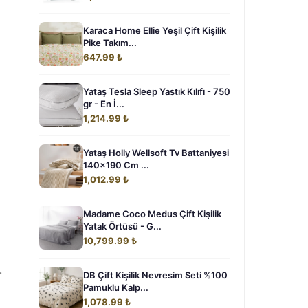
Karaca Home Ellie Yeşil Çift Kişilik
Pike Takım...
647.99 ₺
Yataş Tesla Sleep Yastık Kılıfı - 750
gr - En İ...
1,214.99 ₺
Yataş Holly Wellsoft Tv Battaniyesi
140x190 Cm ...
1,012.99 ₺
Madame Coco Medus Çift Kişilik
Yatak Örtüsü - G...
10,799.99 ₺
.
DB Çift Kişilik Nevresim Seti %100
Pamuklu Kalp...
1,078.99 ₺