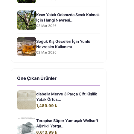
Kışın Yatak Odanızda Sıcak Kalmak
İçin Hangi Nevresi...
02 Mar 2026
Soğuk Kış Geceleri İçin Yünlü
Nevresim Kullanımı
02 Mar 2026
Öne Çıkan Ürünler
diabella Merve 3 Parça Çift Kişilik
Yatak Örtüs...
1,489.99 ₺
Terapise Süper Yumuşak Wellsoft
Ağırlıklı Yorga...
6,613.99 ₺