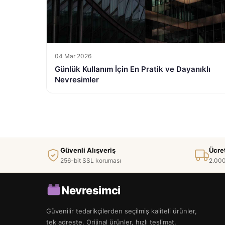
04 Mar 2026
Günlük Kullanım İçin En Pratik ve Dayanıklı
Nevresimler
Güvenli Alışveriş
Ücre
256-bit SSL koruması
2.000
Nevresimci
Güvenilir tedarikçilerden seçilmiş kaliteli ürünler,
tek adreste. Orijinal ürünler, hızlı teslimat.