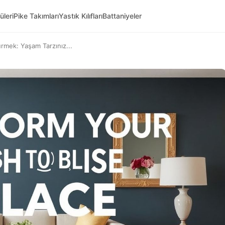
üleri
Pike Takımları
Yastık Kılıfları
Battaniyeler
ürmek: Yaşam Tarzınız...