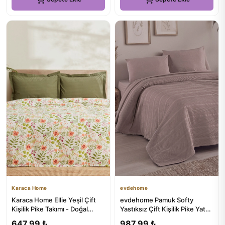
Karaca Home
evdehome
Karaca Home Ellie Yeşil Çift
evdehome Pamuk Softy
Kişilik Pike Takımı - Doğal
Yastıksız Çift Kişilik Pike Yatak
Rengin Gücü İle Sizinle
Örtüsü 200x230 cm
647,99 ₺
987,99 ₺