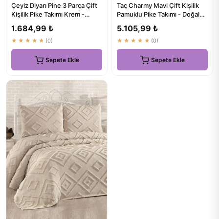
Çeyiz Diyarı Pine 3 Parça Çift
Taç Charmy Mavi Çift Kişilik
Kişilik Pike Takımı Krem -
Pamuklu Pike Takımı - Doğal
Doğal Rengin Gücüyl...
Konfor ve Şık Tasarım
1.684,99 ₺
5.105,99 ₺
★★★★★
(0)
★★★★★
(0)
Sepete Ekle
Sepete Ekle