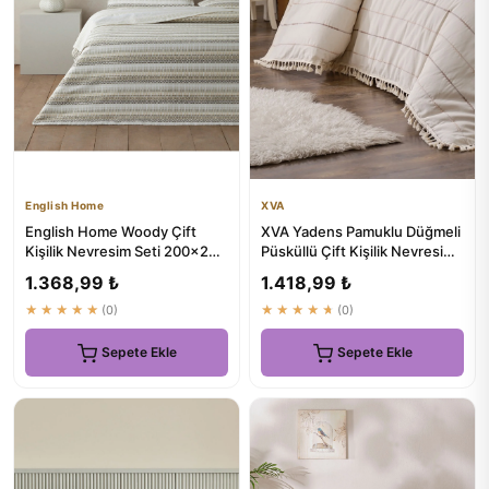
English Home
XVA
English Home Woody Çift
XVA Yadens Pamuklu Düğmeli
Kişilik Nevresim Seti 200x220
Püsküllü Çift Kişilik Nevresim
cm Bej-Kahverengi
Seti | Premium Kalite
1.368,99 ₺
1.418,99 ₺
★★★★★
(0)
★★★★★
(0)
Sepete Ekle
Sepete Ekle