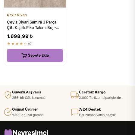
Çeyiz Diyarı
Çeyiz Diyarı Samira 3 Parça
Çift Kişilik Pike Takımı Bej -
Doğal Rengin Gücü
1.698,99 ₺
★★★★★
(0)
Sepete Ekle
Güvenli Alışveriş
Ücretsiz Kargo
256-bit SSL koruması
2.000 TL üzeri siparişlerde
Orijinal Ürünler
7/24 Destek
%100 orijinal garanti
Her zaman yanınızdayız
Nevresimci