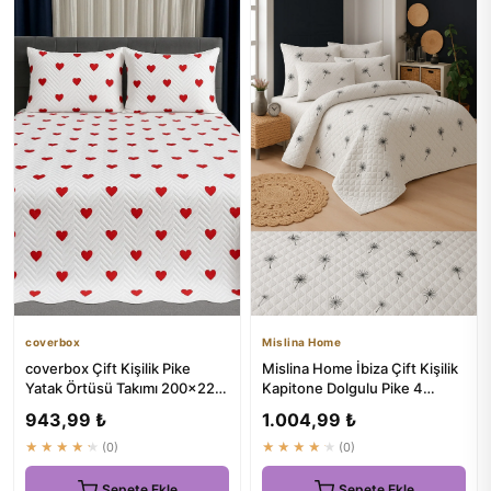
coverbox
Mislina Home
coverbox Çift Kişilik Pike
Mislina Home İbiza Çift Kişilik
Yatak Örtüsü Takımı 200x220
Kapitone Dolgulu Pike 4
Cm 2 Yastık Kılıflı
Mevsim Baklava Dsn |Y...
943,99 ₺
1.004,99 ₺
★★★★★
(0)
★★★★★
(0)
Sepete Ekle
Sepete Ekle