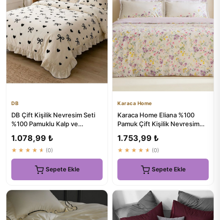
DB
Karaca Home
DB Çift Kişilik Nevresim Seti
Karaca Home Eliana %100
%100 Pamuklu Kalp ve
Pamuk Çift Kişilik Nevresim
Fiyonklu Süs Overloklu Fır...
Takımı Lila
1.078,99 ₺
1.753,99 ₺
★★★★★
(0)
★★★★★
(0)
Sepete Ekle
Sepete Ekle