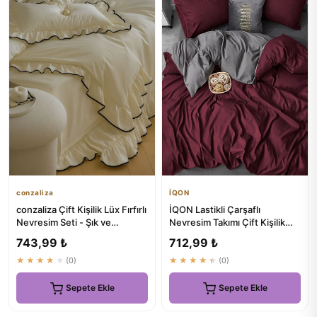
conzaliza
İQON
conzaliza Çift Kişilik Lüx Fırfırlı
İQON Lastikli Çarşaflı
Nevresim Seti - Şık ve
Nevresim Takımı Çift Kişilik
Konforlu Uykunuz İçin
Bordo-gri | Kaliteli Yata...
743,99 ₺
712,99 ₺
★★★★★
(0)
★★★★★
(0)
Sepete Ekle
Sepete Ekle