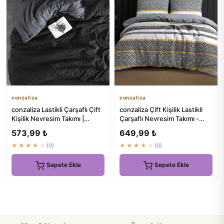
conzaliza
conzaliza
conzaliza Lastikli Çarşaflı Çift
conzaliza Çift Kişilik Lastikli
Kişilik Nevresim Takımı |
Çarşaflı Nevresim Takımı -
Antrasit Siyah | P...
Rüya Gibi Uykular ...
573,99 ₺
649,99 ₺
★★★★★
(0)
★★★★★
(0)
Sepete Ekle
Sepete Ekle