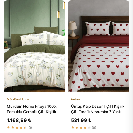
Mürdüm Home
üntaş
Mürdüm Home Piteya 100%
Üntaş Kalp Desenli Çift Kişilik
Pamuklu Çarşaflı Çift Kişilik
Çift Taraflı Nevresim 2 Yastık
Nevresim Takımı
Kılıfı
1.168,99 ₺
531,99 ₺
★★★★★
(0)
★★★★★
(0)