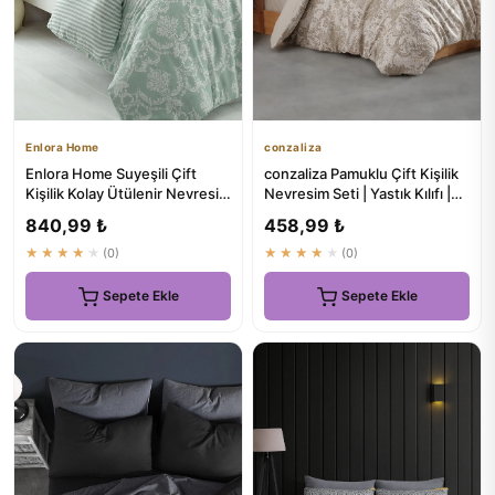
Enlora Home
conzaliza
Enlora Home Suyeşili Çift
conzaliza Pamuklu Çift Kişilik
Kişilik Kolay Ütülenir Nevresim
Nevresim Seti | Yastık Kılıfı |
Takımı Pure
Çarşafsız
840,99 ₺
458,99 ₺
★★★★★
(0)
★★★★★
(0)
Sepete Ekle
Sepete Ekle