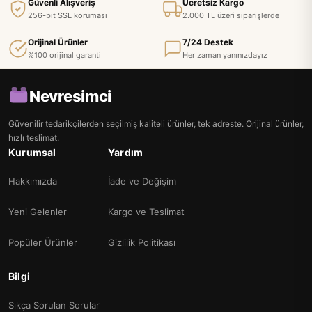
Güvenli Alışveriş
Ücretsiz Kargo
256-bit SSL koruması
2.000 TL üzeri siparişlerde
Orijinal Ürünler
7/24 Destek
%100 orijinal garanti
Her zaman yanınızdayız
Nevresimci
Güvenilir tedarikçilerden seçilmiş kaliteli ürünler, tek adreste. Orijinal ürünler,
hızlı teslimat.
Kurumsal
Yardım
Hakkımızda
İade ve Değişim
Yeni Gelenler
Kargo ve Teslimat
Popüler Ürünler
Gizlilik Politikası
Bilgi
Sıkça Sorulan Sorular