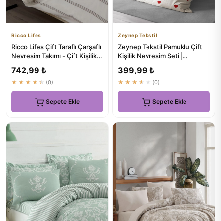
Ricco Lifes
Zeynep Tekstil
Ricco Lifes Çift Taraflı Çarşaflı
Zeynep Tekstil Pamuklu Çift
Nevresim Takımı - Çift Kişilik -
Kişilik Nevresim Seti |
₺549.8
Çarşafsız Kalp Desenli
742,99 ₺
399,99 ₺
★★★★★
(0)
★★★★★
(0)
Sepete Ekle
Sepete Ekle