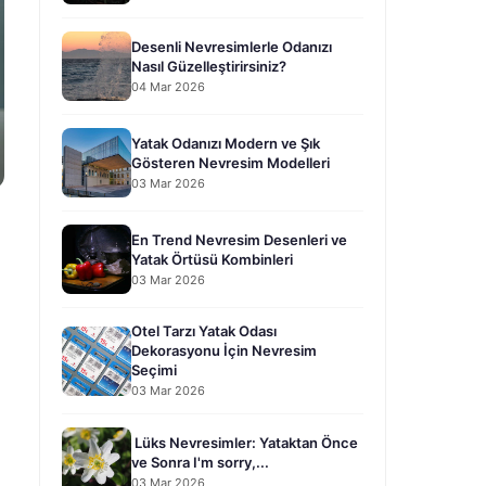
Desenli Nevresimlerle Odanızı
Nasıl Güzelleştirirsiniz?
04 Mar 2026
Yatak Odanızı Modern ve Şık
Gösteren Nevresim Modelleri
03 Mar 2026
En Trend Nevresim Desenleri ve
Yatak Örtüsü Kombinleri
03 Mar 2026
Otel Tarzı Yatak Odası
Dekorasyonu İçin Nevresim
Seçimi
03 Mar 2026
Lüks Nevresimler: Yataktan Önce
ve Sonra I'm sorry,...
03 Mar 2026