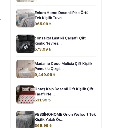
Enlora Home Desenli Pike Örtü
.
Tek Kişilik Tuval...
965.99 ₺
conzaliza Lastikli Çarşaflı Çift
Kişilik Nevres...
573.99 ₺
Madame Coco Melicia Çift Kişilik
Pamuklu Çizgil...
9,449.99 ₺
Üntaş Kalp Desenli Çift Kişilik Çift
Taraflı Ne...
531.99 ₺
VESSİNOHOME Orion Wellsoft Tek
Kişilik Yatak Ör...
369.99 ₺