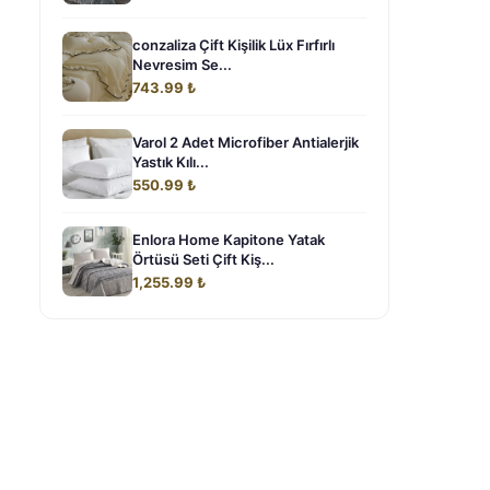
conzaliza Çift Kişilik Lüx Fırfırlı
Nevresim Se...
743.99 ₺
Varol 2 Adet Microfiber Antialerjik
Yastık Kılı...
550.99 ₺
Enlora Home Kapitone Yatak
Örtüsü Seti Çift Kiş...
1,255.99 ₺