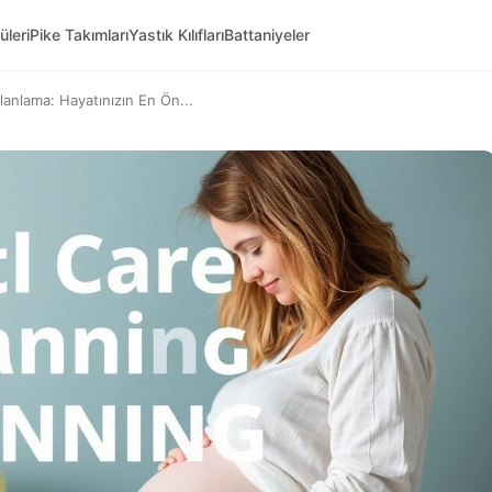
üleri
Pike Takımları
Yastık Kılıfları
Battaniyeler
nlama: Hayatınızın En Ön...