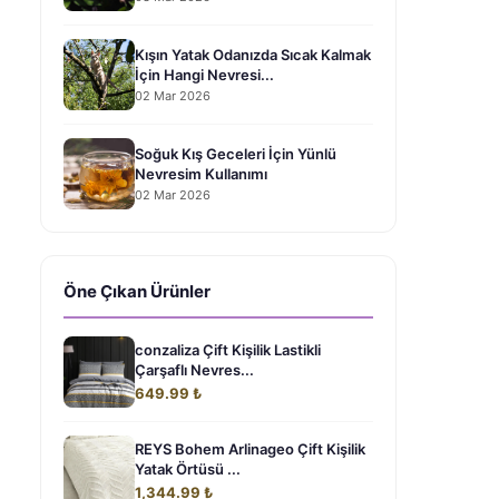
Kışın Yatak Odanızda Sıcak Kalmak
İçin Hangi Nevresi...
02 Mar 2026
Soğuk Kış Geceleri İçin Yünlü
Nevresim Kullanımı
02 Mar 2026
Öne Çıkan Ürünler
a
conzaliza Çift Kişilik Lastikli
Çarşaflı Nevres...
649.99 ₺
REYS Bohem Arlinageo Çift Kişilik
Yatak Örtüsü ...
1,344.99 ₺