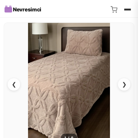
Nevresimci
❮
❯