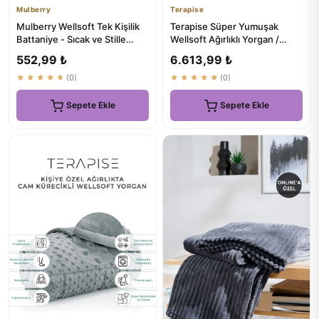
Mulberry
Terapise
Mulberry Wellsoft Tek Kişilik
Terapise Süper Yumuşak
Battaniye - Sıcak ve Stille
Wellsoft Ağırlıklı Yorgan /
Kiremit Renkli Tv D...
Battaniye 7 kg, Gri, Çift ...
552,99 ₺
6.613,99 ₺
★★★★★
(0)
★★★★★
(0)
Sepete Ekle
Sepete Ekle