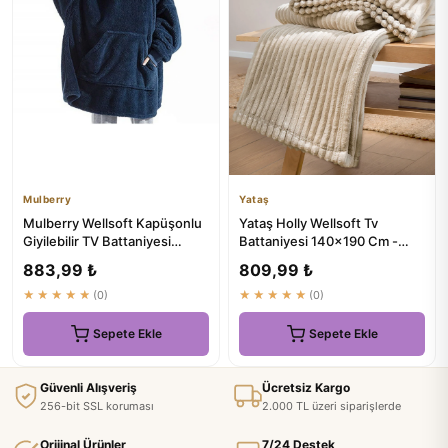
Mulberry
Yataş
Mulberry Wellsoft Kapüşonlu
Yataş Holly Wellsoft Tv
Giyilebilir TV Battaniyesi
Battaniyesi 140x190 Cm -
Unisex Over Size
Ekru | 529.9 TL
883,99 ₺
809,99 ₺
★★★★★
(0)
★★★★★
(0)
Sepete Ekle
Sepete Ekle
Güvenli Alışveriş
Ücretsiz Kargo
256-bit SSL koruması
2.000 TL üzeri siparişlerde
Orijinal Ürünler
7/24 Destek