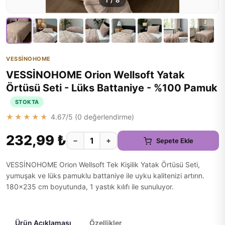
1
/
8
VESSİNOHOME
VESSİNOHOME Orion Wellsoft Yatak
Örtüsü Seti - Lüks Battaniye - %100 Pamuk
STOKTA
★★★★★
4.67
/5 (
0
değerlendirme)
232,99 ₺
−
+
Sepete Ekle
VESSİNOHOME Orion Wellsoft Tek Kişilik Yatak Örtüsü Seti,
yumuşak ve lüks pamuklu battaniye ile uyku kalitenizi artırın.
180×235 cm boyutunda, 1 yastık kılıfı ile sunuluyor.
Ürün Açıklaması
Özellikler