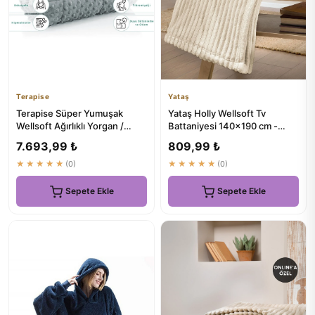
Terapise
Yataş
Terapise Süper Yumuşak
Yataş Holly Wellsoft Tv
Wellsoft Ağırlıklı Yorgan /
Battaniyesi 140x190 cm -
Battaniye, 10 kg, Gri, Çif...
Şampanya - Doğal Konfor
7.693,99 ₺
809,99 ₺
★★★★★
(0)
★★★★★
(0)
Sepete Ekle
Sepete Ekle