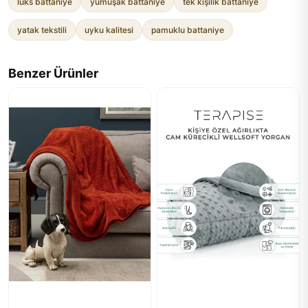
lüks battaniye
yumuşak battaniye
tek kişilik battaniye
yatak tekstili
uyku kalitesi
pamuklu battaniye
Benzer Ürünler