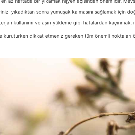
en az haftada bir yıkamak hijyen açısından önemlidir. Mevsims
nizi yıkadıktan sonra yumuşak kalmasını sağlamak için doğal
erjan kullanımı ve aşırı yükleme gibi hatalardan kaçınmak, 
e kuruturken dikkat etmeniz gereken tüm önemli noktaları ö