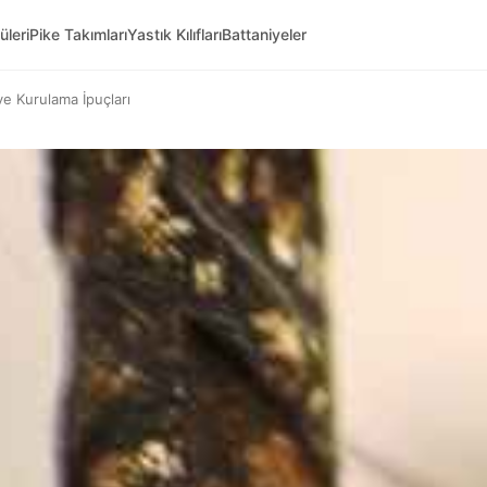
üleri
Pike Takımları
Yastık Kılıfları
Battaniyeler
e Kurulama İpuçları