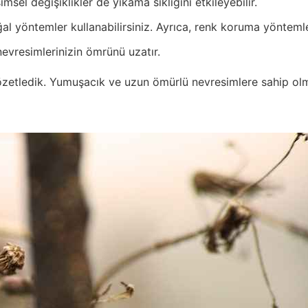
el değişiklikler de yıkama sıklığını etkileyebilir.
 yöntemler kullanabilirsiniz. Ayrıca, renk koruma yöntemle
nevresimlerinizin ömrünü uzatır.
zetledik. Yumuşacık ve uzun ömürlü nevresimlere sahip olma