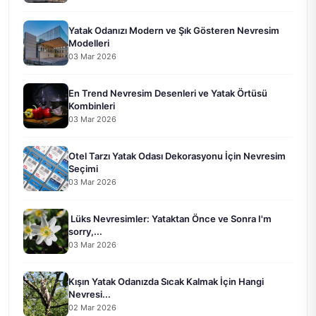
Yatak Odanızı Modern ve Şık Gösteren Nevresim
Modelleri
03 Mar 2026
En Trend Nevresim Desenleri ve Yatak Örtüsü
Kombinleri
03 Mar 2026
Otel Tarzı Yatak Odası Dekorasyonu İçin Nevresim
Seçimi
03 Mar 2026
Lüks Nevresimler: Yataktan Önce ve Sonra I'm
sorry,...
03 Mar 2026
Kışın Yatak Odanızda Sıcak Kalmak İçin Hangi
Nevresi...
02 Mar 2026