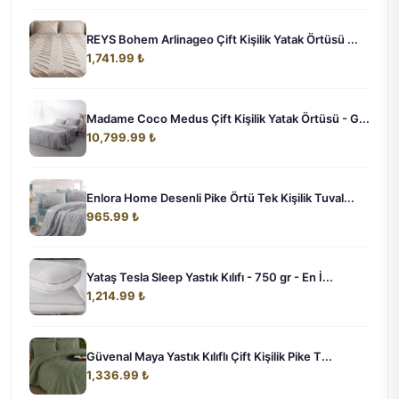
REYS Bohem Arlinageo Çift Kişilik Yatak Örtüsü ...
1,741.99 ₺
Madame Coco Medus Çift Kişilik Yatak Örtüsü - G...
10,799.99 ₺
Enlora Home Desenli Pike Örtü Tek Kişilik Tuval...
965.99 ₺
Yataş Tesla Sleep Yastık Kılıfı - 750 gr - En İ...
1,214.99 ₺
Güvenal Maya Yastık Kılıflı Çift Kişilik Pike T...
1,336.99 ₺