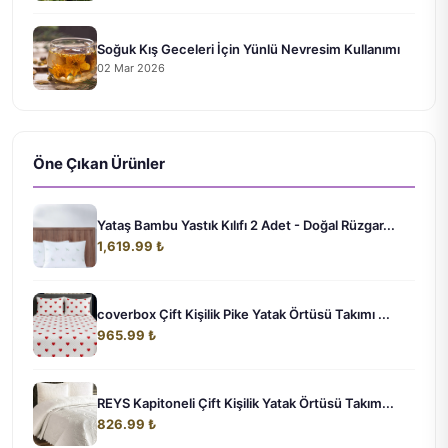
Soğuk Kış Geceleri İçin Yünlü Nevresim Kullanımı
02 Mar 2026
Öne Çıkan Ürünler
Yataş Bambu Yastık Kılıfı 2 Adet - Doğal Rüzgar...
1,619.99 ₺
coverbox Çift Kişilik Pike Yatak Örtüsü Takımı ...
965.99 ₺
REYS Kapitoneli Çift Kişilik Yatak Örtüsü Takım...
826.99 ₺