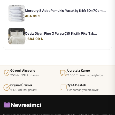
Mercury 8 Adet Pamuklu Yastık Iç Kılıfı 50x70cm...
404.99 ₺
Çeyiz Diyarı Pine 3 Parça Çift Kişilik Pike Tak...
1,684.99 ₺
Güvenli Alışveriş
Ücretsiz Kargo
256-bit SSL koruması
2.000 TL üzeri siparişlerde
Orijinal Ürünler
7/24 Destek
%100 orijinal garanti
Her zaman yanınızdayız
Nevresimci