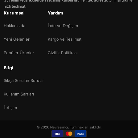
Güvenilir tedarikçilerden seçilmiş kaliteli ürünler, tek adreste. Orijinal ürünler,
hızlı teslimat.
Kurumsal
Yardım
Hakkımızda
İade ve Değişim
Yeni Gelenler
Kargo ve Teslimat
Popüler Ürünler
Gizlilik Politikası
Bilgi
Sıkça Sorulan Sorular
Kullanım Şartları
İletişim
© 2026 Nevresimci. Tüm hakları saklıdır.
VISA
PayPal