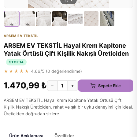
1
/
7
ARSEM EV TEKSTİL
ARSEM EV TEKSTİL Hayal Krem Kapitone
Yatak Örtüsü Çift Kişilik Nakışlı Üreticiden
STOKTA
★★★★★
4.66
/5 (
0
değerlendirme)
1.470,99 ₺
−
+
Sepete Ekle
ARSEM EV TEKSTİL Hayal Krem Kapitone Yatak Örtüsü Çift
Kişilik Nakışlı Üreticiden, rahat ve şık bir uyku deneyimi için ideal.
Üreticiden doğrudan sizlere.
Ürün Açıklaması
Özellikler