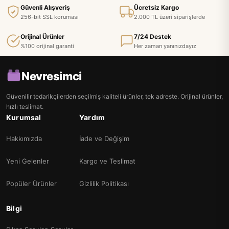
Güvenli Alışveriş
Ücretsiz Kargo
256-bit SSL koruması
2.000 TL üzeri siparişlerde
Orijinal Ürünler
7/24 Destek
%100 orijinal garanti
Her zaman yanınızdayız
Nevresimci
Güvenilir tedarikçilerden seçilmiş kaliteli ürünler, tek adreste. Orijinal ürünler,
hızlı teslimat.
Kurumsal
Yardım
Hakkımızda
İade ve Değişim
Yeni Gelenler
Kargo ve Teslimat
Popüler Ürünler
Gizlilik Politikası
Bilgi