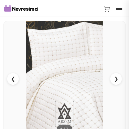
Nevresimci
❮
❯