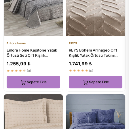
Enlora Home
REYS
Enlora Home Kapitone Yatak
REYS Bohem Arlinageo Çift
Örtüsü Seti Çift Kişilik
Kişilik Yatak Örtüsü Takımı
Creative Gri - ₺724.9
240x250 - BEJ -
1.255,99 ₺
1.741,99 ₺
★★★★★
(0)
★★★★★
(0)
Sepete Ekle
Sepete Ekle