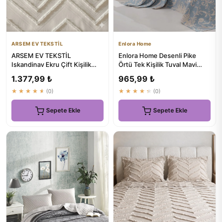
ARSEM EV TEKSTİL
Enlora Home
ARSEM EV TEKSTİL
Enlora Home Desenli Pike
Iskandinav Ekru Çift Kişilik
Örtü Tek Kişilik Tuval Mavi
Yatak Örtüsü 240x250 Cm +
(Pike) - Rüya Gibi Uykul...
1.377,99 ₺
965,99 ₺
2 Yastık
★★★★★
(0)
★★★★★
(0)
Sepete Ekle
Sepete Ekle