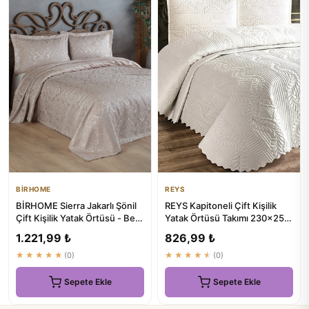
BİRHOME
REYS
BİRHOME Sierra Jakarlı Şönil
REYS Kapitoneli Çift Kişilik
Çift Kişilik Yatak Örtüsü - Bej
Yatak Örtüsü Takımı 230x250
Rengi
50x70 2 Adet Yastık ...
1.221,99 ₺
826,99 ₺
★★★★★
(0)
★★★★★
(0)
Sepete Ekle
Sepete Ekle