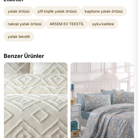
yatak örtüsü
çift kişilik yatak örtüsü
kapitone yatak örtüsü
nakışlı yatak örtüsü
ARSEM EV TEKSTİL
uyku kalitesi
yatak tekstili
Benzer Ürünler