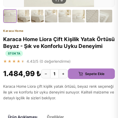
1
/
8
Karaca Home
Karaca Home Liora Çift Kişilik Yatak Örtüsü
Beyaz - Şık ve Konforlu Uyku Deneyimi
STOKTA
★★★★★
4.43
/5 (
0
değerlendirme)
1.484,99 ₺
−
+
Sepete Ekle
Karaca Home Liora çift kişilik yatak örtüsü, beyaz renk seçeneği
ile şık ve konforlu bir uyku deneyimi sunuyor. Kaliteli malzeme ve
detaylı işçilik ile sizleri bekliyor.
Ürün Açıklaması
Özellikler