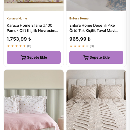
Karaca Home
Enlora Home
Karaca Home Eliana %100
Enlora Home Desenli Pike
Pamuk Çift Kişilik Nevresim
Örtü Tek Kişilik Tuval Mavi
Takımı Lila
(Pike) - Rüya Gibi Uykul...
1.753,99 ₺
965,99 ₺
★★★★★
(0)
★★★★★
(0)
Sepete Ekle
Sepete Ekle