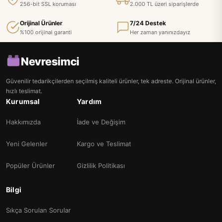
256-bit SSL koruması
2.000 TL üzeri siparişlerde
Orijinal Ürünler
7/24 Destek
%100 orijinal garanti
Her zaman yanınızdayız
Nevresimci
Güvenilir tedarikçilerden seçilmiş kaliteli ürünler, tek adreste. Orijinal ürünler,
hızlı teslimat.
Kurumsal
Yardım
Hakkımızda
İade ve Değişim
Yeni Gelenler
Kargo ve Teslimat
Popüler Ürünler
Gizlilik Politikası
Bilgi
Sıkça Sorulan Sorular