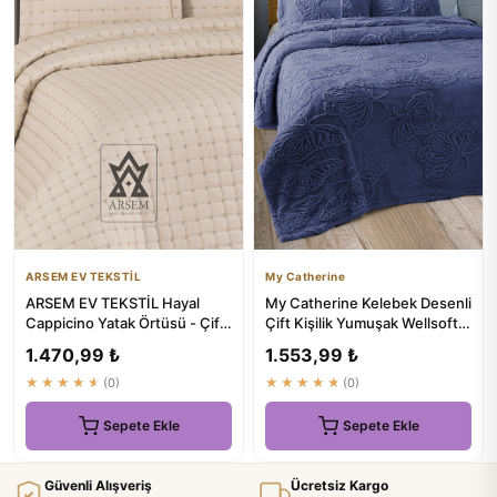
ARSEM EV TEKSTİL
My Catherine
ARSEM EV TEKSTİL Hayal
My Catherine Kelebek Desenli
Cappicino Yatak Örtüsü - Çift
Çift Kişilik Yumuşak Wellsoft
Kişilik - ₺1089
Battaniye 230x250c...
1.470,99 ₺
1.553,99 ₺
★★★★★
(0)
★★★★★
(0)
Sepete Ekle
Sepete Ekle
Güvenli Alışveriş
Ücretsiz Kargo