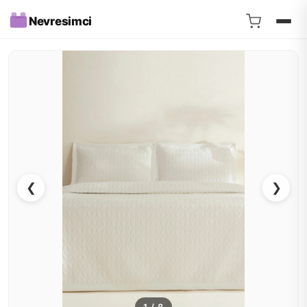
Nevresimci
❮
❯