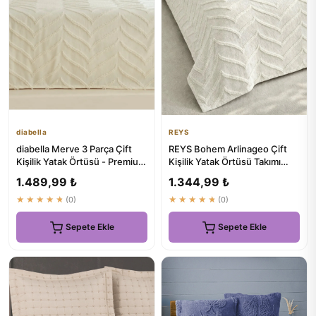
diabella
REYS
diabella Merve 3 Parça Çift
REYS Bohem Arlinageo Çift
Kişilik Yatak Örtüsü - Premium
Kişilik Yatak Örtüsü Takımı
Kalite ve Konfor
240x250 - EKRU -
1.489,99 ₺
1.344,99 ₺
★★★★★
(0)
★★★★★
(0)
Sepete Ekle
Sepete Ekle