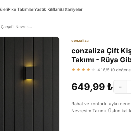
üleri
Pike Takımları
Yastık Kılıfları
Battaniyeler
i Çarşaflı Nevres...
conzaliza
conzaliza Çift Kiş
Takımı - Rüya Gib
★★★★★
4.16
/5 (
0
değerle
649,99 ₺
−
Rahat ve konforlu uyku deneyim
Nevresim Takımı. Üstün kalite