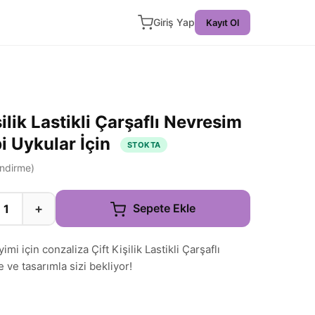
Giriş Yap
Kayıt Ol
ilik Lastikli Çarşaflı Nevresim
i Uykular İçin
STOKTA
ndirme)
+
Sepete Ekle
i için conzaliza Çift Kişilik Lastikli Çarşaflı
 ve tasarımla sizi bekliyor!