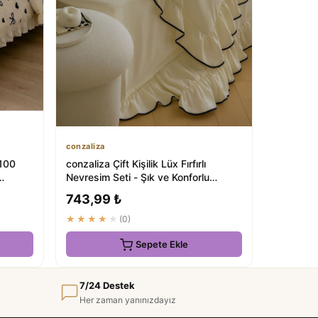
conzaliza
%100
conzaliza Çift Kişilik Lüx Fırfırlı
Nevresim Seti - Şık ve Konforlu
Uykunuz İçin
743,99 ₺
★★★★★
(0)
Sepete Ekle
7/24 Destek
Her zaman yanınızdayız