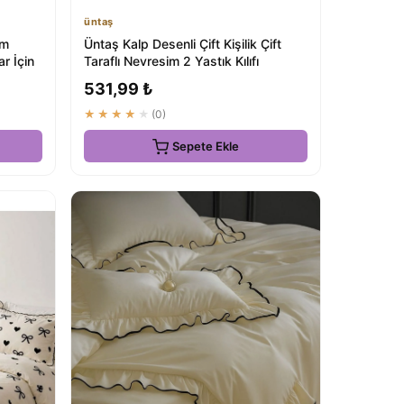
üntaş
im
Üntaş Kalp Desenli Çift Kişilik Çift
r İçin
Taraflı Nevresim 2 Yastık Kılıfı
531,99 ₺
★★★★★
(0)
Sepete Ekle