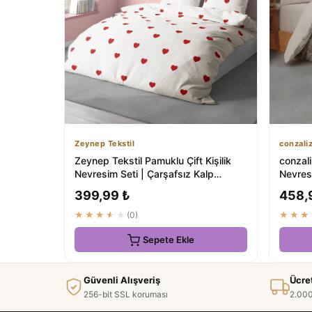
Zeynep Tekstil
conzali
Zeynep Tekstil Pamuklu Çift Kişilik
conzali
Nevresim Seti | Çarşafsız Kalp
Nevresi
Desenli
Çarşaf
399,99 ₺
458,
★★★★★
(0)
★★★
Sepete Ekle
Güvenli Alışveriş
Ücre
256-bit SSL koruması
2.000