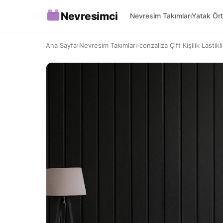
Nevresimci
Nevresim Takımları
Yatak Ört
Ana Sayfa
›
Nevresim Takımları
›
conzaliza Çift Kişilik Lastikl