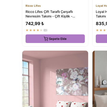
Ricco Lifes
Loyal 
Ricco Lifes Çift Taraflı Çarşaflı
Loyal H
Nevresim Takımı - Çift Kişilik -
Takımı
₺549.8
742,99 ₺
835,
★★★★★
(0)
★★★
Sepete Ekle