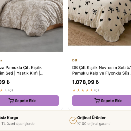
za
DB
za Pamuklu Çift Kişilik
DB Çift Kişilik Nevresim Seti 
m Seti | Yastık Kılıfı |
Pamuklu Kalp ve Fiyonklu Süs
sız
Overloklu Fır...
99 ₺
1.078,99 ₺
★★
(0)
★★★★★
(0)
Sepete Ekle
Sepete Ekle
tsiz Kargo
Orijinal Ürünler
 TL üzeri siparişlerde
%100 orijinal garanti