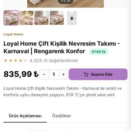
1
/
5
Loyal Home
Loyal Home Çift Kişilik Nevresim Takımı -
Karnaval | Rengarenk Konfor
STOKTA
★★★★★
4.32
/5 (
0
değerlendirme)
835,99 ₺
−
+
Sepete Ekle
Loyal Home Çift Kişilik Nevresim Takımı - Karnaval ile renkli ve
konforlu uyku deneyimi yaşayın. 619 TL'ye şimdi satın alın!
Ürün Açıklaması
Özellikler