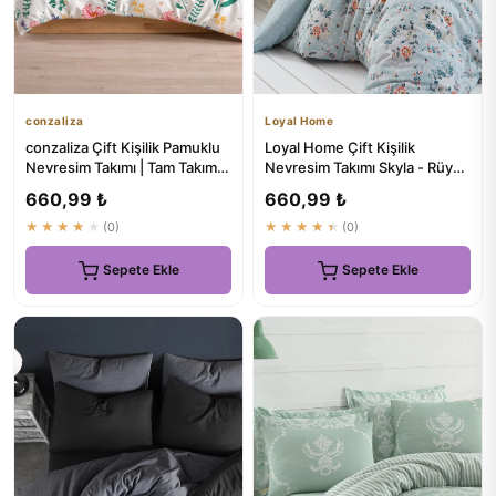
conzaliza
Loyal Home
conzaliza Çift Kişilik Pamuklu
Loyal Home Çift Kişilik
Nevresim Takımı | Tam Takım
Nevresim Takımı Skyla - Rüya
Lastikli Çarşaflı
Gibi Uykular İçin
660,99 ₺
660,99 ₺
★★★★★
(0)
★★★★★
(0)
Sepete Ekle
Sepete Ekle