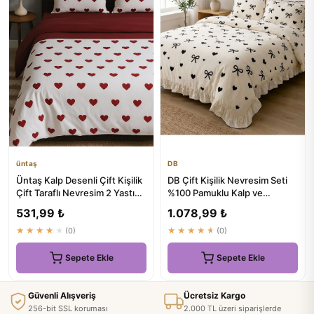
üntaş
DB
Üntaş Kalp Desenli Çift Kişilik
DB Çift Kişilik Nevresim Seti
Çift Taraflı Nevresim 2 Yastık
%100 Pamuklu Kalp ve
Kılıfı
Fiyonklu Süs Overloklu Fır...
531,99 ₺
1.078,99 ₺
★★★★★
(0)
★★★★★
(0)
Sepete Ekle
Sepete Ekle
Güvenli Alışveriş
Ücretsiz Kargo
256-bit SSL koruması
2.000 TL üzeri siparişlerde