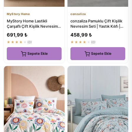
MyStory Home
conzaliza
MyStory Home Lastikli
conzaliza Pamuklu Çift Kişilik
Çarşaflı Çift Kişilik Nevresim
Nevresim Seti | Yastık Kılıfı |
Takımı Estilla Gül
Çarşafsız
691,99 ₺
458,99 ₺
★★★★★
(0)
★★★★★
(0)
Sepete Ekle
Sepete Ekle