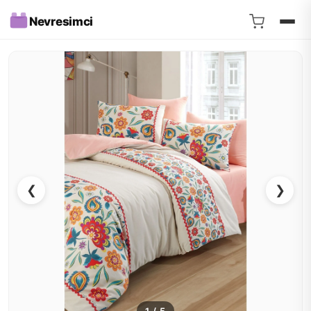
Nevresimci
❮
❯