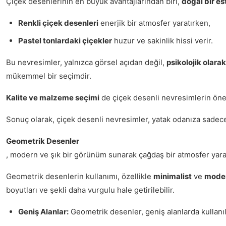
Çiçek desenlerinin en büyük avantajlarından biri,
doğal bir es
Renkli çiçek desenleri
enerjik bir atmosfer yaratırken,
Pastel tonlardaki çiçekler
huzur ve sakinlik hissi verir.
Bu nevresimler, yalnızca görsel açıdan değil,
psikolojik olarak
mükemmel bir seçimdir.
Kalite ve malzeme seçimi
de çiçek desenli nevresimlerin önem
Sonuç olarak, çiçek desenli nevresimler, yatak odanıza sadece 
Geometrik Desenler
, modern ve şık bir görünüm sunarak çağdaş bir atmosfer yaratab
Geometrik desenlerin kullanımı, özellikle
minimalist
ve
mode
boyutları ve şekli daha vurgulu hale getirilebilir.
Geniş Alanlar:
Geometrik desenler, geniş alanlarda kullanıl