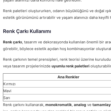
yaşam alanınızı daha konforlu hale getirebilir.
Renk paletleri oluştururken, odanın büyüklüğünü ve doğal ışık 
estetik görünümünü artırabilir ve yaşam alanınızı daha keyifli h
Renk Çarkı Kullanımı
Renk çarkı
, tasarım ve dekorasyonda kullanılan önemli bir araç
görebilir, böylece estetik açıdan hoş kombinasyonlar oluşturabi
Renk çarkının temel prensipleri, renk teorisi üzerine kurulud
veya tasarım projelerinizde
uyumlu renk paletleri
oluşturabilir
Ana Renkler
Kırmızı
Mavi
Sarı
Renk çarkını kullanarak,
monokromatik
,
analog
ve
tamamlayıc