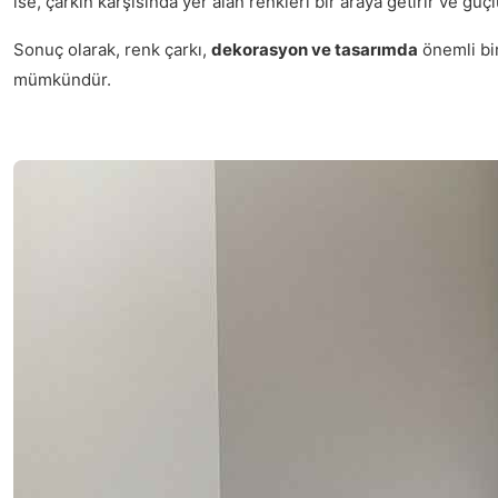
ise, çarkın karşısında yer alan renkleri bir araya getirir ve güçl
Sonuç olarak, renk çarkı,
dekorasyon ve tasarımda
önemli bir
mümkündür.