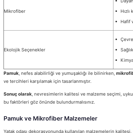
Dayanı
Mikrofiber
Hızlı
Hafif
Çevre
Ekolojik Seçenekler
Sağlık
Kimya
Pamuk
, nefes alabilirliği ve yumuşaklığı ile bilinirken,
mikrofi
ve tercihleri karşılamak için tasarlanmıştır.
Sonuç olarak
, nevresimlerin kalitesi ve malzeme seçimi, uyk
bu faktörleri göz önünde bulundurmalısınız.
Pamuk ve Mikrofiber Malzemeler
Yatak odası dekorasyonunda kullanılan malzemelerin kalitesi,